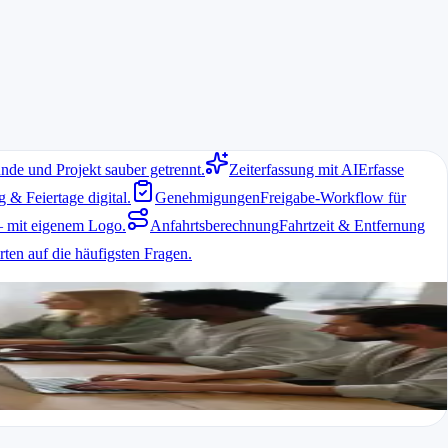
nde und Projekt sauber getrennt.
Zeiterfassung mit AI
Erfasse
& Feiertage digital.
Genehmigungen
Freigabe-Workflow für
 mit eigenem Logo.
Anfahrtsberechnung
Fahrtzeit & Entfernung
ten auf die häufigsten Fragen.
zeit-Software hilft dabei, Zeiten transparent und nachvollziehbar zu
en Sie Fehler bei der Abrechnung und halten gesetzliche Vorgaben