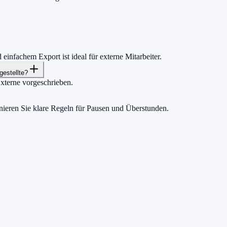
infachem Export ist ideal für externe Mitarbeiter.
gestellte?
Externe vorgeschrieben.
finieren Sie klare Regeln für Pausen und Überstunden.
h zählt.
e einen Cent zu zahlen.