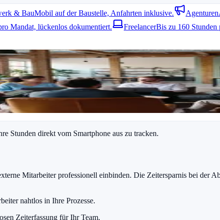
erk & Bau
Mobil auf der Baustelle, Anfahrten inklusive.
Agenturen
pro Mandat, lückenlos dokumentiert.
Freelancer
Bis zu 160 Stunden 
erden wie bei festen Angestellten. Achten Sie auf Datenschutz und kla
isen Sie externe Mitarbeiter zu und legen Sie Regeln für Überstunden f
ihre Stunden direkt vom Smartphone aus zu tracken.
erne Mitarbeiter professionell einbinden. Die Zeitersparnis bei der A
beiter nahtlos in Ihre Prozesse.
osen Zeiterfassung für Ihr Team.