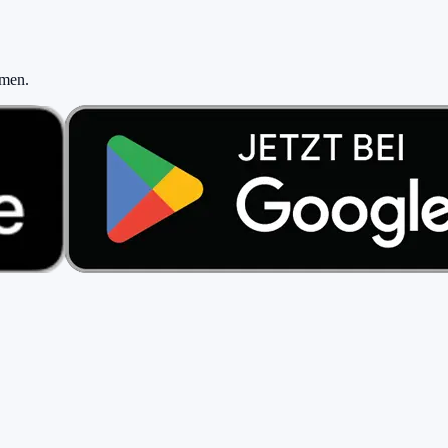
hmen
.