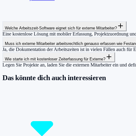
Welche Arbeitszeit-Software eignet sich für externe Mitarbeiter?
Eine kostenlose Lösung mit mobiler Erfassung, Projektzuordnung und e
Muss ich externe Mitarbeiter arbeitsrechtlich genauso erfassen wie Festan
Ja, die Dokumentation der Arbeitszeiten ist in vielen Fällen auch für 
Wie starte ich mit kostenloser Zeiterfassung für Externe?
Legen Sie Projekte an, laden Sie die externen Mitarbeiter ein und de
Das könnte dich auch interessieren
Damit du mehr Zeit hast für das, was wirklic
Starte jetzt kostenlos und erfasse bis zu 160 Stunden pro Monat – ohn
Jetzt tracken!
Preise ansehen