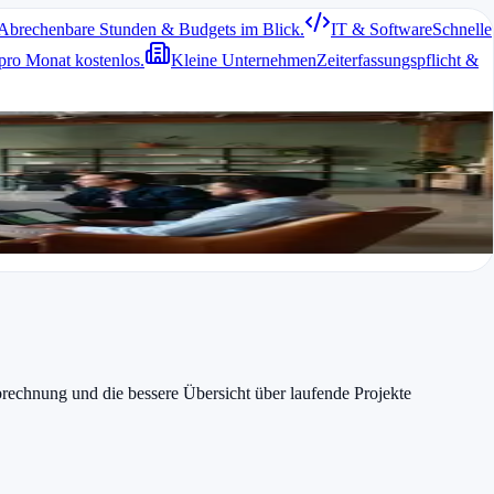
Abrechenbare Stunden & Budgets im Blick.
IT & Software
Schnelle
pro Monat kostenlos.
Kleine Unternehmen
Zeiterfassungspflicht &
re Vereinbarungen im Vertrag.
est. Regelmäßige kurze Check-ins helfen, Missverständnisse zu
brechnung und die bessere Übersicht über laufende Projekte