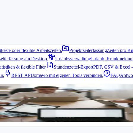
g
Feste oder flexible Arbeitszeiten.
Projektzeiterfassung
Zeiten pro Ku
Zeiterfassung am Desktop.
Urlaubsverwaltung
Urlaub, Krankmeldung 
istiken & flexible Filter.
Stundenzettel-Export
PDF, CSV & Excel –
terfassung brauchen
ur.
REST-API
Jomawo mit eigenen Tools verbinden.
FAQ
Antwor
terschiedlichen Orten und mit variablen Stunden. Eine passende Arbeits
Bedienung, mobile Nutzung und klare Auswertungen achten. So vermeid