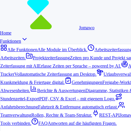
Jomawo
Home
Funktionen
Alle Funktionen
Alle Module im Überblick.
Arbeitszeiterfassun
Arbeitszeiten.
Projektzeiterfassung
Zeiten pro Kunde und Projekt sau
Zeiterfassung mit AI
Erfasse Zeiten per Sprache – powered by AI.
A
6. Juli 2026
Tracker
Vollautomatische Zeiterfassung am Desktop.
Urlaubsverwal
Krankmeldung & Feiertage digital.
Genehmigungen
Freigabe-Workf
Warum UI/UX bei Zeiterfassungs-Tools für
Abwesenheiten.
Berichte & Auswertungen
Diagramme, Statistiken & 
Designer zählt
Stundenzettel-Export
PDF, CSV & Excel – mit eigenem Logo.
Designer verbringen viel Zeit mit kreativen Aufgaben. Eine
Anfahrtsberechnung
Fahrtzeit & Entfernung automatisch erfasst.
komplizierte Software stört diesen Flow. Eine gute
Teamverwaltung
Rollen, Rechte & Team-Struktur.
REST-API
Jomaw
Benutzeroberfläche sorgt dafür, dass das Erfassen von Arbeitszeiten
schnell und intuitiv geht, ohne den kreativen Prozess zu
Tools verbinden.
FAQ
Antworten auf die häufigsten Fragen.
unterbrechen.