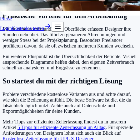
In Minuten startklar
und zeigt Zeiten direkt im gewohnten Umfeld an.
Kostenlos testen
Praktische Vorteile für den Arbeitsalltag
Preise
Login
Kostenlos testen
Mit einer benutzerfreundlichen Oberfläche erfassen Designer ihre
Stunden nebenbei. Das führt zu genaueren Abrechnungen und
weniger Stress bei der Projektplanung. Besonders Freelancer
profitieren davon, da sie oft zwischen mehreren Kunden wechseln.
Ein weiterer Pluspunkt ist die Übersichtlichkeit der Berichte. Visuell
ansprechende Diagramme helfen dabei, den eigenen Zeitverbrauch
schnell zu analysieren und Engpässe zu erkennen.
So startest du mit der richtigen Lösung
Probiere verschiedene kostenlose Varianten aus und achte darauf,
wie sich die Bedienung anfühlt. Die beste Software ist die, die du
tatsächlich täglich nutzt. Achte auch auf Datenschutz und
Exportmöglichkeiten für deine Kunden.
Mehr Tipps zur effizienten Zeiterfassung findest du in unserem
Artikel
5 Tipps für effiziente Zeiterfassung im Alltag
. Für spezielle
Anforderungen von Designern lohnt sich auch ein Blick auf
Kostenlose Zeiterfassung für UI/UX Designer
.