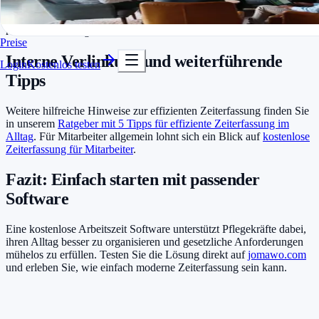
In Minuten startklar
Ein gutes System bietet klare Übersichten über geleistete Stunden
Kostenlos testen
pro Woche oder Monat. Das spart Zeit bei der Abrechnung und
reduziert Nachfragen von Mitarbeitenden.
Preise
Interne Verlinkung und weiterführende
Login
Kostenlos testen
Tipps
Weitere hilfreiche Hinweise zur effizienten Zeiterfassung finden Sie
in unserem
Ratgeber mit 5 Tipps für effiziente Zeiterfassung im
Alltag
. Für Mitarbeiter allgemein lohnt sich ein Blick auf
kostenlose
Zeiterfassung für Mitarbeiter
.
Fazit: Einfach starten mit passender
Software
Eine kostenlose Arbeitszeit Software unterstützt Pflegekräfte dabei,
ihren Alltag besser zu organisieren und gesetzliche Anforderungen
mühelos zu erfüllen. Testen Sie die Lösung direkt auf
jomawo.com
und erleben Sie, wie einfach moderne Zeiterfassung sein kann.