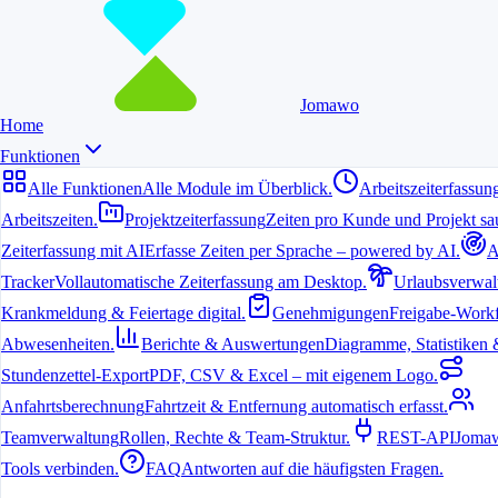
Jomawo
Home
Funktionen
Alle Funktionen
Alle Module im Überblick.
Arbeitszeiterfassun
Arbeitszeiten.
Projektzeiterfassung
Zeiten pro Kunde und Projekt sau
Zeiterfassung mit AI
Erfasse Zeiten per Sprache – powered by AI.
A
Tracker
Vollautomatische Zeiterfassung am Desktop.
Urlaubsverwal
6. Juli 2026
Krankmeldung & Feiertage digital.
Genehmigungen
Freigabe-Workf
Pflegekräfte stehen täglich vor der Herausforderung, Arbeitszeiten,
Abwesenheiten.
Berichte & Auswertungen
Diagramme, Statistiken & 
Schichten und Einsätze präzise zu dokumentieren. Eine passende
Arbeitszeit Software erleichtert diesen Prozess erheblich und sorgt
Stundenzettel-Export
PDF, CSV & Excel – mit eigenem Logo.
für transparente Nachweise.
Anfahrtsberechnung
Fahrtzeit & Entfernung automatisch erfasst.
Warum Pflegeeinrichtungen auf digitale
Teamverwaltung
Rollen, Rechte & Team-Struktur.
REST-API
Jomaw
Zeiterfassung setzen
Tools verbinden.
FAQ
Antworten auf die häufigsten Fragen.