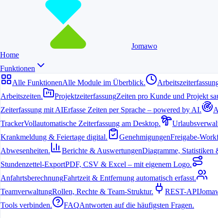
Jomawo
Home
Funktionen
Alle Funktionen
Alle Module im Überblick.
Arbeitszeiterfassun
Arbeitszeiten.
Projektzeiterfassung
Zeiten pro Kunde und Projekt sau
Zeiterfassung mit AI
Erfasse Zeiten per Sprache – powered by AI.
A
6. Juli 2026
Tracker
Vollautomatische Zeiterfassung am Desktop.
Urlaubsverwal
Krankmeldung & Feiertage digital.
Genehmigungen
Freigabe-Workf
Viele Freelancer und kleine Teams möchten ihre Arbeitszeiten mobil
und ohne Kosten erfassen. Besonders Nutzer von Apple-Geräten
Abwesenheiten.
Berichte & Auswertungen
Diagramme, Statistiken & 
profitieren von einer nahtlosen Integration mit iOS.
Stundenzettel-Export
PDF, CSV & Excel – mit eigenem Logo.
Warum iOS für die Zeiterfassung geeignet
Anfahrtsberechnung
Fahrtzeit & Entfernung automatisch erfasst.
ist
Teamverwaltung
Rollen, Rechte & Team-Struktur.
REST-API
Jomaw
Tools verbinden.
FAQ
Antworten auf die häufigsten Fragen.
Apple-Geräte bieten eine stabile Plattform mit langer Akkulaufzeit