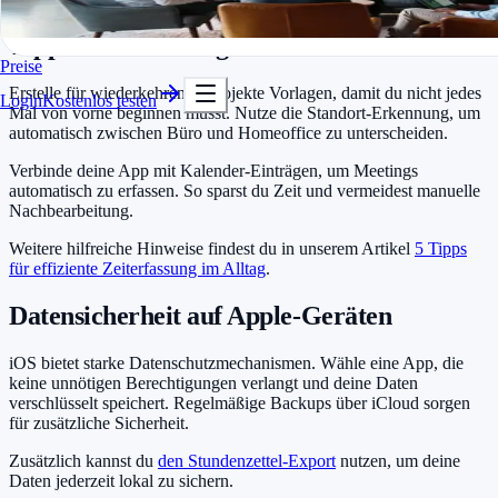
In Minuten startklar
Kostenlos testen
Tipps für den Alltag
Preise
Erstelle für wiederkehrende Projekte Vorlagen, damit du nicht jedes
Login
Kostenlos testen
Mal von vorne beginnen musst. Nutze die Standort-Erkennung, um
automatisch zwischen Büro und Homeoffice zu unterscheiden.
Verbinde deine App mit Kalender-Einträgen, um Meetings
automatisch zu erfassen. So sparst du Zeit und vermeidest manuelle
Nachbearbeitung.
Weitere hilfreiche Hinweise findest du in unserem Artikel
5 Tipps
für effiziente Zeiterfassung im Alltag
.
Datensicherheit auf Apple-Geräten
iOS bietet starke Datenschutzmechanismen. Wähle eine App, die
keine unnötigen Berechtigungen verlangt und deine Daten
verschlüsselt speichert. Regelmäßige Backups über iCloud sorgen
für zusätzliche Sicherheit.
Zusätzlich kannst du
den Stundenzettel-Export
nutzen, um deine
Daten jederzeit lokal zu sichern.