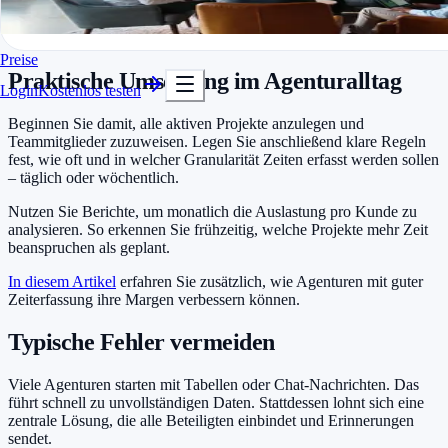
Unsere Projektzeiterfassung
ermöglicht es Agenturen, Aufgaben
In Minuten startklar
direkt Kundenprojekten zuzuordnen und Budgets im Auge zu
Kostenlos testen
behalten.
Preise
Praktische Umsetzung im Agenturalltag
Login
Kostenlos testen
Beginnen Sie damit, alle aktiven Projekte anzulegen und
Teammitglieder zuzuweisen. Legen Sie anschließend klare Regeln
fest, wie oft und in welcher Granularität Zeiten erfasst werden sollen
– täglich oder wöchentlich.
Nutzen Sie Berichte, um monatlich die Auslastung pro Kunde zu
analysieren. So erkennen Sie frühzeitig, welche Projekte mehr Zeit
beanspruchen als geplant.
In diesem Artikel
erfahren Sie zusätzlich, wie Agenturen mit guter
Zeiterfassung ihre Margen verbessern können.
Typische Fehler vermeiden
Viele Agenturen starten mit Tabellen oder Chat-Nachrichten. Das
führt schnell zu unvollständigen Daten. Stattdessen lohnt sich eine
zentrale Lösung, die alle Beteiligten einbindet und Erinnerungen
sendet.