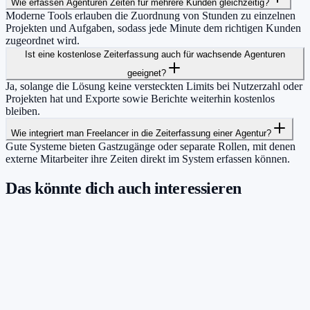
Wie erfassen Agenturen Zeiten für mehrere Kunden gleichzeitig?
Moderne Tools erlauben die Zuordnung von Stunden zu einzelnen
Projekten und Aufgaben, sodass jede Minute dem richtigen Kunden
zugeordnet wird.
Ist eine kostenlose Zeiterfassung auch für wachsende Agenturen
geeignet?
Ja, solange die Lösung keine versteckten Limits bei Nutzerzahl oder
Projekten hat und Exporte sowie Berichte weiterhin kostenlos
bleiben.
Wie integriert man Freelancer in die Zeiterfassung einer Agentur?
Gute Systeme bieten Gastzugänge oder separate Rollen, mit denen
externe Mitarbeiter ihre Zeiten direkt im System erfassen können.
Das könnte dich auch interessieren
Damit du mehr Zeit hast für das, was
wirklich zählt.
Starte jetzt kostenlos und erfasse bis zu 160 Stunden pro Monat –
ohne einen Cent zu zahlen.