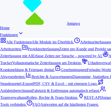
Jomawo
Home
Funktionen
Alle Funktionen
Alle Module im Überblick.
Arbeitszeiterfassun
Arbeitszeiten.
Projektzeiterfassung
Zeiten pro Kunde und Projekt sau
Zeiterfassung mit AI
Erfasse Zeiten per Sprache – powered by AI.
A
6. Juli 2026
Tracker
Vollautomatische Zeiterfassung am Desktop.
Urlaubsverwal
Krankmeldung & Feiertage digital.
Genehmigungen
Freigabe-Workf
Agenturen stehen täglich vor der Herausforderung, Arbeitszeiten
über mehrere Projekte, Kunden und Teammitglieder hinweg im
Abwesenheiten.
Berichte & Auswertungen
Diagramme, Statistiken & 
Blick zu behalten. Eine zuverlässige Lösung hilft dabei,
Überstunden zu vermeiden und Rechnungen präzise zu erstellen.
Stundenzettel-Export
PDF, CSV & Excel – mit eigenem Logo.
Anfahrtsberechnung
Fahrtzeit & Entfernung automatisch erfasst.
Warum strukturierte Zeiterfassung in
Teamverwaltung
Rollen, Rechte & Team-Struktur.
REST-API
Jomaw
Agenturen unverzichtbar ist
Tools verbinden.
FAQ
Antworten auf die häufigsten Fragen.