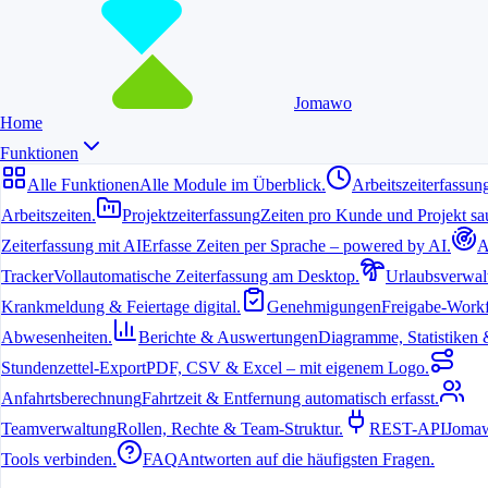
Jomawo
Home
Funktionen
Alle Funktionen
Alle Module im Überblick.
Arbeitszeiterfassun
Arbeitszeiten.
Projektzeiterfassung
Zeiten pro Kunde und Projekt sau
6. Juli 2026
Zeiterfassung mit AI
Erfasse Zeiten per Sprache – powered by AI.
A
Tracker
Vollautomatische Zeiterfassung am Desktop.
Urlaubsverwal
Warum ein Time Tracker für Freelancer
Krankmeldung & Feiertage digital.
Genehmigungen
Freigabe-Workf
unverzichtbar ist
Abwesenheiten.
Berichte & Auswertungen
Diagramme, Statistiken & 
Freelancer jonglieren häufig mehrere Projekte gleichzeitig. Ein
Stundenzettel-Export
PDF, CSV & Excel – mit eigenem Logo.
zuverlässiger Time Tracker hilft, jede Minute nachvollziehbar zu
Anfahrtsberechnung
Fahrtzeit & Entfernung automatisch erfasst.
dokumentieren und schafft Transparenz gegenüber Kunden.
Teamverwaltung
Rollen, Rechte & Team-Struktur.
REST-API
Jomaw
Die wichtigsten Vorteile eines kostenlosen
Tools verbinden.
FAQ
Antworten auf die häufigsten Fragen.
Time Trackers