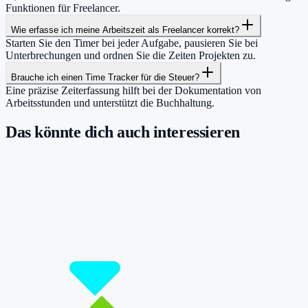
Funktionen für Freelancer.
Wie erfasse ich meine Arbeitszeit als Freelancer korrekt?
Starten Sie den Timer bei jeder Aufgabe, pausieren Sie bei
Unterbrechungen und ordnen Sie die Zeiten Projekten zu.
Brauche ich einen Time Tracker für die Steuer?
Eine präzise Zeiterfassung hilft bei der Dokumentation von
Arbeitsstunden und unterstützt die Buchhaltung.
Das könnte dich auch interessieren
Damit du mehr Zeit hast für das, was
wirklich zählt.
Starte jetzt kostenlos und erfasse bis zu 160 Stunden pro Monat –
ohne einen Cent zu zahlen.
Jetzt tracken!
Preise ansehen