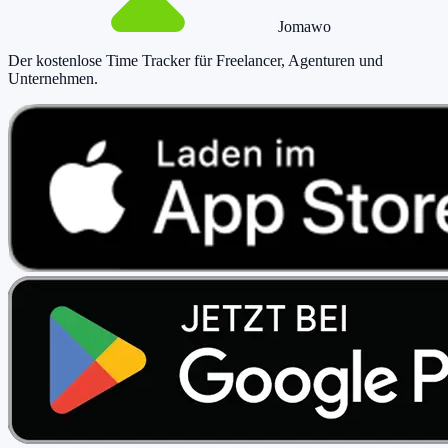
Jomawo
Der kostenlose Time Tracker für Freelancer, Agenturen und
Unternehmen
.