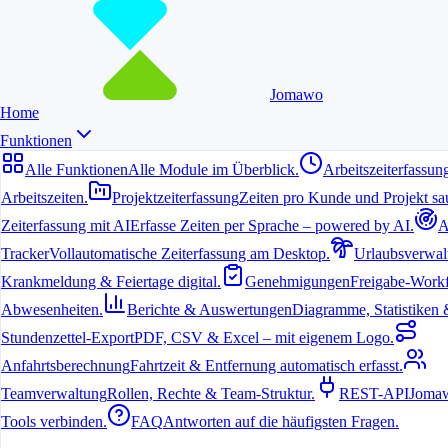
Jomawo
Home
Funktionen
Alle Funktionen
Alle Module im Überblick.
Arbeitszeiterfassun
Arbeitszeiten.
Projektzeiterfassung
Zeiten pro Kunde und Projekt sau
Zeiterfassung mit AI
Erfasse Zeiten per Sprache – powered by AI.
A
6. Juli 2026
Tracker
Vollautomatische Zeiterfassung am Desktop.
Urlaubsverwal
Krankmeldung & Feiertage digital.
Genehmigungen
Freigabe-Workf
Warum UI/UX Designer einen
Abwesenheiten.
Berichte & Auswertungen
Diagramme, Statistiken & 
durchdachten Time Tracker brauchen
Stundenzettel-Export
PDF, CSV & Excel – mit eigenem Logo.
UI/UX Designer verbringen ihren Arbeitstag mit komplexen
Anfahrtsberechnung
Fahrtzeit & Entfernung automatisch erfasst.
Aufgaben, die oft zwischen Research, Wireframing und finalen
Teamverwaltung
Rollen, Rechte & Team-Struktur.
REST-API
Jomaw
Designs wechseln. Eine komplizierte Zeiterfassung lenkt dabei nur
ab. Ein kostenloser Time Tracker mit klarer und ansprechender
Tools verbinden.
FAQ
Antworten auf die häufigsten Fragen.
Oberfläche unterstützt den kreativen Flow, statt ihn zu unterbrechen.