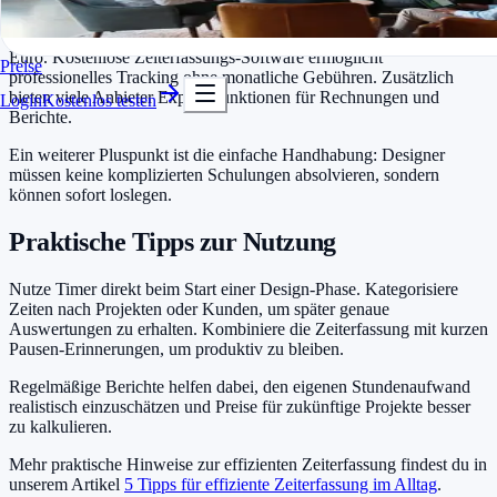
In Minuten startklar
Kostenlos testen
Gerade für freiberufliche Designer oder kleine Teams zählt jeder
Euro. Kostenlose Zeiterfassungs-Software ermöglicht
Preise
professionelles Tracking ohne monatliche Gebühren. Zusätzlich
bieten viele Anbieter Export-Funktionen für Rechnungen und
Login
Kostenlos testen
Berichte.
Ein weiterer Pluspunkt ist die einfache Handhabung: Designer
müssen keine komplizierten Schulungen absolvieren, sondern
können sofort loslegen.
Praktische Tipps zur Nutzung
Nutze Timer direkt beim Start einer Design-Phase. Kategorisiere
Zeiten nach Projekten oder Kunden, um später genaue
Auswertungen zu erhalten. Kombiniere die Zeiterfassung mit kurzen
Pausen-Erinnerungen, um produktiv zu bleiben.
Regelmäßige Berichte helfen dabei, den eigenen Stundenaufwand
realistisch einzuschätzen und Preise für zukünftige Projekte besser
zu kalkulieren.
Mehr praktische Hinweise zur effizienten Zeiterfassung findest du in
unserem Artikel
5 Tipps für effiziente Zeiterfassung im Alltag
.