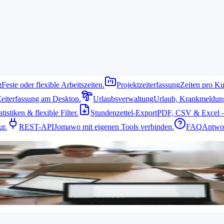
g
Feste oder flexible Arbeitszeiten.
Projektzeiterfassung
Zeiten pro Ku
Zeiterfassung am Desktop.
Urlaubsverwaltung
Urlaub, Krankmeldung 
istiken & flexible Filter.
Stundenzettel-Export
PDF, CSV & Excel –
ur.
REST-API
Jomawo mit eigenen Tools verbinden.
FAQ
Antwor
hkeit, ihre Arbeitszeiten ohne komplizierte Tools zu erfassen. Eine gut
n, Projektzuordnung und übersichtliche Berichte. Nutzer sollten zude