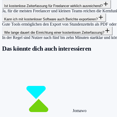
Ist kostenlose Zeiterfassung für Freelancer wirklich ausreichend?
Ja, für die meisten Freelancer und kleinen Teams reichen die Kernfu
Kann ich mit kostenloser Software auch Berichte exportieren?
Gute Tools ermöglichen den Export von Stundenzetteln als PDF ode
Wie lange dauert die Einrichtung einer kostenlosen Zeiterfassung?
In der Regel sind Nutzer nach fünf bis zehn Minuten startklar und kö
Das könnte dich auch interessieren
Damit du mehr Zeit hast für das, was wirklic
Starte jetzt kostenlos und erfasse bis zu 160 Stunden pro Monat – ohn
Jetzt tracken!
Preise ansehen
Jomawo