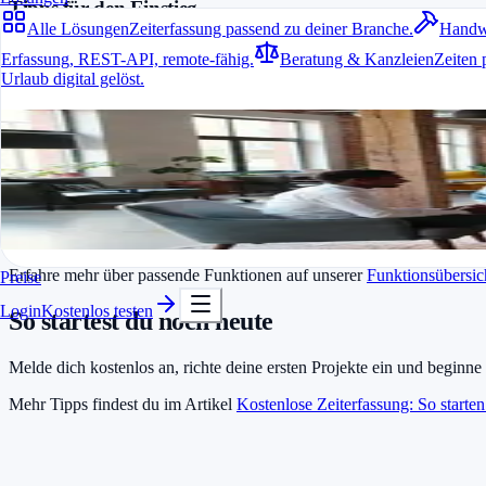
Tipps für den Einstieg
Alle Lösungen
Zeiterfassung passend zu deiner Branche.
Handw
Lege Projekte und Kunden direkt beim ersten Login an.
Erfassung, REST-API, remote-fähig.
Beratung & Kanzleien
Zeiten 
Nutze Timer-Erinnerungen, um nichts zu vergessen.
Urlaub digital gelöst.
Überprüfe wöchentlich deine erfassten Stunden.
Alle Lösungen
Ein weiterer hilfreicher Artikel ist
5 Tipps für effiziente Zeiterfassung
Zeiterfassung passend zu deiner Branche.
Vorteile für Freelancer und Agenturen
Für jede Branche passend
Mit einer kostenlosen Zeiterfassungssoftware lassen sich Rechnungen
In Minuten startklar
Stress.
Kostenlos testen
Erfahre mehr über passende Funktionen auf unserer
Funktionsübersic
Preise
Login
Kostenlos testen
So startest du noch heute
Melde dich kostenlos an, richte deine ersten Projekte ein und beginne
Mehr Tipps findest du im Artikel
Kostenlose Zeiterfassung: So starten 