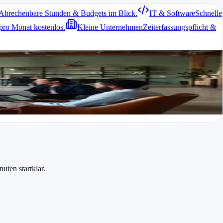
Abrechenbare Stunden & Budgets im Blick.
IT & Software
Schnelle
pro Monat kostenlos.
Kleine Unternehmen
Zeiterfassungspflicht &
 bei mehreren Kundenprojekten sorgt eine klare Übersicht für weniger
uten startklar.