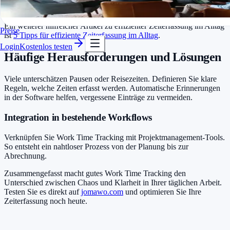
In Minuten startklar
lassen sich Zugriffsrechte flexibel verwalten.
Kostenlos testen
Ein weiterer hilfreicher Artikel zu effizienter Zeiterfassung im Alltag
Preise
ist
5 Tipps für effiziente Zeiterfassung im Alltag
.
Login
Kostenlos testen
Häufige Herausforderungen und Lösungen
Viele unterschätzen Pausen oder Reisezeiten. Definieren Sie klare
Regeln, welche Zeiten erfasst werden. Automatische Erinnerungen
in der Software helfen, vergessene Einträge zu vermeiden.
Integration in bestehende Workflows
Verknüpfen Sie Work Time Tracking mit Projektmanagement-Tools.
So entsteht ein nahtloser Prozess von der Planung bis zur
Abrechnung.
Zusammengefasst macht gutes Work Time Tracking den
Unterschied zwischen Chaos und Klarheit in Ihrer täglichen Arbeit.
Testen Sie es direkt auf
jomawo.com
und optimieren Sie Ihre
Zeiterfassung noch heute.