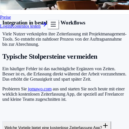
Zeiterfassung im Alltag
, um noch mehr aus Ihrer Zeit
In Minuten startklar
herauszuholen. Regelmäßiges Tracking hilft dabei, unproduktive
Kostenlos testen
Phasen zu erkennen.
Preise
Integration in bestehende Workflows
Login
Kostenlos testen
Viele Nutzer verknüpfen ihre Zeiterfassung mit Projektmanagement-
Tools. So entsteht ein nahtloser Prozess von der Auftragsannahme
bis zur Abrechnung.
Typische Stolpersteine vermeiden
Ein häufiger Fehler ist das nachträgliche Ergänzen von Zeiten.
Besser ist es, die Erfassung direkt während der Arbeit vorzunehmen.
Das erhöht die Genauigkeit und spart später Zeit.
Probieren Sie
jomawo.com
aus und starten Sie noch heute mit einer
wirklich kostenlosen Zeiterfassung App, die speziell auf Freelancer
und kleine Teams zugeschnitten ist.
Welche Vorteile bietet eine kostenlose Zeiterfassung App?