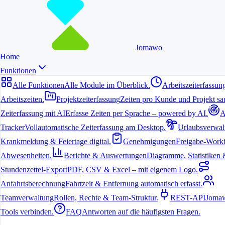
Jomawo
Home
Funktionen
Alle Funktionen
Alle Module im Überblick.
Arbeitszeiterfassun
Arbeitszeiten.
Projektzeiterfassung
Zeiten pro Kunde und Projekt sau
Zeiterfassung mit AI
Erfasse Zeiten per Sprache – powered by AI.
A
6. Juli 2026
Tracker
Vollautomatische Zeiterfassung am Desktop.
Urlaubsverwal
Krankmeldung & Feiertage digital.
Genehmigungen
Freigabe-Workf
Eine
kostenlose Zeiterfassung App
ist für viele Freelancer,
Agenturen und kleine Teams unverzichtbar geworden. Sie
Abwesenheiten.
Berichte & Auswertungen
Diagramme, Statistiken & 
ermöglicht es, Arbeitszeiten mobil und ohne großen Aufwand zu
dokumentieren.
Stundenzettel-Export
PDF, CSV & Excel – mit eigenem Logo.
Anfahrtsberechnung
Fahrtzeit & Entfernung automatisch erfasst.
Warum lohnt sich eine kostenlose
Teamverwaltung
Rollen, Rechte & Team-Struktur.
REST-API
Jomaw
Zeiterfassung App?
Tools verbinden.
FAQ
Antworten auf die häufigsten Fragen.