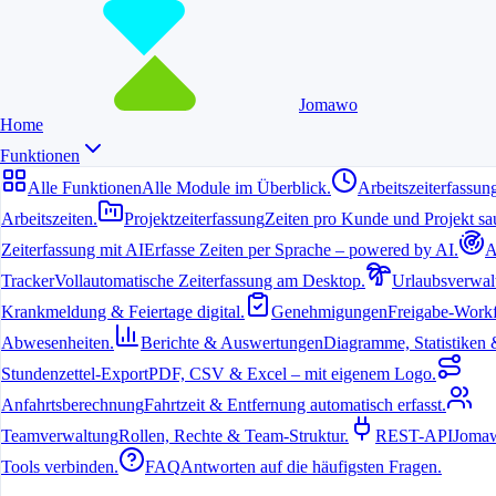
Jomawo
Home
Funktionen
Alle Funktionen
Alle Module im Überblick.
Arbeitszeiterfassun
Arbeitszeiten.
Projektzeiterfassung
Zeiten pro Kunde und Projekt sau
Zeiterfassung mit AI
Erfasse Zeiten per Sprache – powered by AI.
A
6. Juli 2026
Tracker
Vollautomatische Zeiterfassung am Desktop.
Urlaubsverwal
Krankmeldung & Feiertage digital.
Genehmigungen
Freigabe-Workf
In Dessau suchen viele Freelancer, Vereine und kleine Teams nach
einer einfachen Möglichkeit, Arbeitszeiten ohne Kosten zu erfassen.
Abwesenheiten.
Berichte & Auswertungen
Diagramme, Statistiken & 
Eine gute Lösung spart Zeit bei der Abrechnung und sorgt für
Übersicht im Alltag.
Stundenzettel-Export
PDF, CSV & Excel – mit eigenem Logo.
Anfahrtsberechnung
Fahrtzeit & Entfernung automatisch erfasst.
Warum lohnt sich eine kostenlose
Teamverwaltung
Rollen, Rechte & Team-Struktur.
REST-API
Jomaw
Zeiterfassung in Dessau?
Tools verbinden.
FAQ
Antworten auf die häufigsten Fragen.