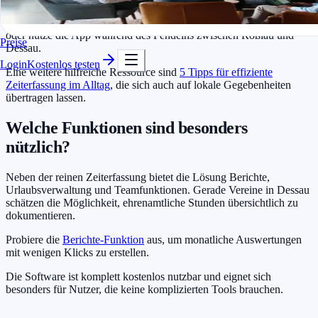
In Minuten startklar
Viele Nutzer kombinieren die Software mit bestehenden Routinen:
Kostenlos testen
Trage Zeiten direkt nach einem Termin in der Bauhaus-Stadt ein
oder nutze die App während des Pendelns zwischen Roßlau und
Preise
Dessau.
Login
Kostenlos testen
Eine weitere hilfreiche Ressource sind
5 Tipps für effiziente
Zeiterfassung im Alltag
, die sich auch auf lokale Gegebenheiten
übertragen lassen.
Welche Funktionen sind besonders
nützlich?
Neben der reinen Zeiterfassung bietet die Lösung Berichte,
Urlaubsverwaltung und Teamfunktionen. Gerade Vereine in Dessau
schätzen die Möglichkeit, ehrenamtliche Stunden übersichtlich zu
dokumentieren.
Probiere die
Berichte-Funktion
aus, um monatliche Auswertungen
mit wenigen Klicks zu erstellen.
Die Software ist komplett kostenlos nutzbar und eignet sich
besonders für Nutzer, die keine komplizierten Tools brauchen.