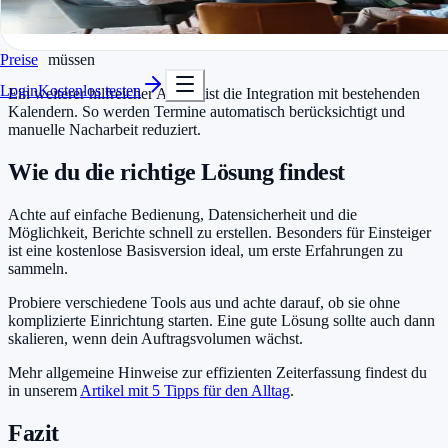
Freelance-Designer mit Kunden in der Region
In Minuten startklar
Kleine Agenturen mit hybriden Teams
Kostenlos testen
Vereine und ehrenamtliche Helfer, die Stunden dokumentieren
Preise
müssen
Login
Kostenlos testen
Ein weiterer hilfreicher Aspekt ist die Integration mit bestehenden
Kalendern. So werden Termine automatisch berücksichtigt und
manuelle Nacharbeit reduziert.
Wie du die richtige Lösung findest
Achte auf einfache Bedienung, Datensicherheit und die
Möglichkeit, Berichte schnell zu erstellen. Besonders für Einsteiger
ist eine kostenlose Basisversion ideal, um erste Erfahrungen zu
sammeln.
Probiere verschiedene Tools aus und achte darauf, ob sie ohne
komplizierte Einrichtung starten. Eine gute Lösung sollte auch dann
skalieren, wenn dein Auftragsvolumen wächst.
Mehr allgemeine Hinweise zur effizienten Zeiterfassung findest du
in unserem
Artikel mit 5 Tipps für den Alltag
.
Fazit