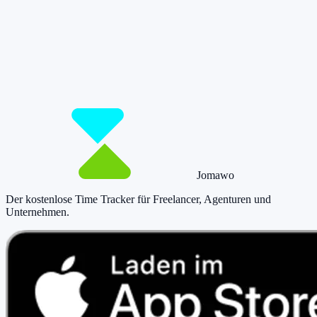
Damit du mehr Zeit hast für das, was
wirklich zählt.
Starte jetzt kostenlos und erfasse bis zu 160 Stunden pro Monat –
ohne einen Cent zu zahlen.
Jetzt tracken!
Preise ansehen
Jomawo
Der kostenlose Time Tracker für Freelancer, Agenturen und
Unternehmen
.