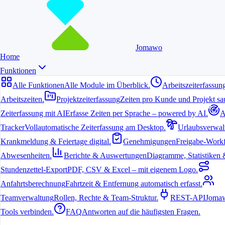
Jomawo
Home
Funktionen
Alle Funktionen
Alle Module im Überblick.
Arbeitszeiterfassun
Arbeitszeiten.
Projektzeiterfassung
Zeiten pro Kunde und Projekt sau
Zeiterfassung mit AI
Erfasse Zeiten per Sprache – powered by AI.
A
6. Juli 2026
Tracker
Vollautomatische Zeiterfassung am Desktop.
Urlaubsverwal
Krankmeldung & Feiertage digital.
Genehmigungen
Freigabe-Workf
Wer in Hilden als Freelancer oder in einem kleinen Team arbeitet,
profitiert von einer zuverlässigen Zeiterfassung. Eine kostenlose
Abwesenheiten.
Berichte & Auswertungen
Diagramme, Statistiken & 
Lösung hilft dabei, Arbeitszeiten transparent zu dokumentieren und
Abrechnungen zu vereinfachen.
Stundenzettel-Export
PDF, CSV & Excel – mit eigenem Logo.
Anfahrtsberechnung
Fahrtzeit & Entfernung automatisch erfasst.
Warum lohnt sich kostenlose Zeiterfassung
Teamverwaltung
Rollen, Rechte & Team-Struktur.
REST-API
Jomaw
gerade in Hilden?
Tools verbinden.
FAQ
Antworten auf die häufigsten Fragen.