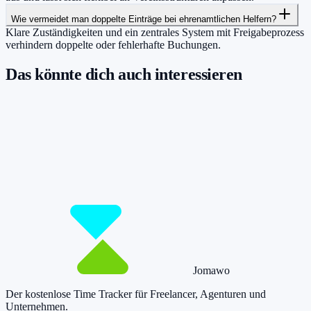
Wie vermeidet man doppelte Einträge bei ehrenamtlichen Helfern?
Klare Zuständigkeiten und ein zentrales System mit Freigabeprozess
verhindern doppelte oder fehlerhafte Buchungen.
Das könnte dich auch interessieren
Damit du mehr Zeit hast für das, was
wirklich zählt.
Starte jetzt kostenlos und erfasse bis zu 160 Stunden pro Monat –
ohne einen Cent zu zahlen.
Jetzt tracken!
Preise ansehen
Jomawo
Der kostenlose Time Tracker für Freelancer, Agenturen und
Unternehmen
.