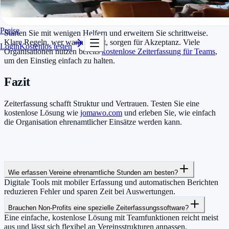
In Minuten startklar
Praktische Umsetzung im Vereinsalltag
Kostenlos testen
Preise
Starten Sie mit wenigen Helfern und erweitern Sie schrittweise.
Klare Regeln, wer wann erfasst, sorgen für Akzeptanz. Viele
Login
Kostenlos testen
Organisationen nutzen bereits
kostenlose Zeiterfassung für Teams
,
um den Einstieg einfach zu halten.
Fazit
Zeiterfassung schafft Struktur und Vertrauen. Testen Sie eine
kostenlose Lösung wie
jomawo.com
und erleben Sie, wie einfach
die Organisation ehrenamtlicher Einsätze werden kann.
Wie erfassen Vereine ehrenamtliche Stunden am besten?
Digitale Tools mit mobiler Erfassung und automatischen Berichten
reduzieren Fehler und sparen Zeit bei Auswertungen.
Brauchen Non-Profits eine spezielle Zeiterfassungssoftware?
Eine einfache, kostenlose Lösung mit Teamfunktionen reicht meist
aus und lässt sich flexibel an Vereinsstrukturen anpassen.