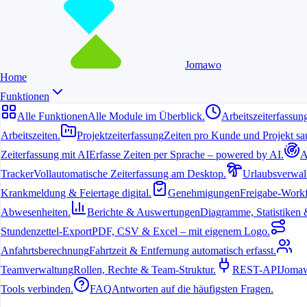
Jomawo
Home
Funktionen
Alle Funktionen
Alle Module im Überblick.
Arbeitszeiterfassun
Arbeitszeiten.
Projektzeiterfassung
Zeiten pro Kunde und Projekt sau
Zeiterfassung mit AI
Erfasse Zeiten per Sprache – powered by AI.
A
6. Juli 2026
Tracker
Vollautomatische Zeiterfassung am Desktop.
Urlaubsverwal
Krankmeldung & Feiertage digital.
Genehmigungen
Freigabe-Workf
Lehrer stehen täglich vor der Herausforderung, Unterrichtsstunden,
Vorbereitungszeiten und administrative Aufgaben im Blick zu
Abwesenheiten.
Berichte & Auswertungen
Diagramme, Statistiken & 
behalten. Ein
gutes Zeiterfassungssystem
schafft hier Klarheit und
spart langfristig Zeit.
Stundenzettel-Export
PDF, CSV & Excel – mit eigenem Logo.
Anfahrtsberechnung
Fahrtzeit & Entfernung automatisch erfasst.
Warum Lehrer von strukturierter
Teamverwaltung
Rollen, Rechte & Team-Struktur.
REST-API
Jomaw
Zeiterfassung profitieren
Tools verbinden.
FAQ
Antworten auf die häufigsten Fragen.