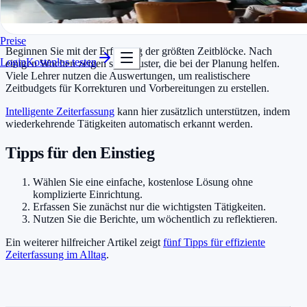
In Minuten startklar
Kostenlos testen
Integration in den Schulalltag
Preise
Beginnen Sie mit der Erfassung der größten Zeitblöcke. Nach
Login
Kostenlos testen
einigen Wochen zeigen sich Muster, die bei der Planung helfen.
Viele Lehrer nutzen die Auswertungen, um realistischere
Zeitbudgets für Korrekturen und Vorbereitungen zu erstellen.
Intelligente Zeiterfassung
kann hier zusätzlich unterstützen, indem
wiederkehrende Tätigkeiten automatisch erkannt werden.
Tipps für den Einstieg
Wählen Sie eine einfache, kostenlose Lösung ohne
komplizierte Einrichtung.
Erfassen Sie zunächst nur die wichtigsten Tätigkeiten.
Nutzen Sie die Berichte, um wöchentlich zu reflektieren.
Ein weiterer hilfreicher Artikel zeigt
fünf Tipps für effiziente
Zeiterfassung im Alltag
.