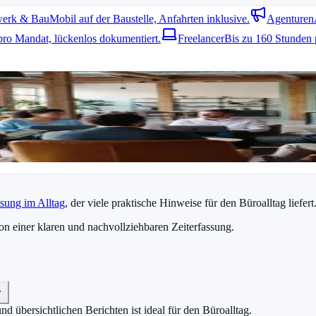
erk & Bau
Mobil auf der Baustelle, Anfahrten inklusive.
Agenturen
pro Mandat, lückenlos dokumentiert.
Freelancer
Bis zu 160 Stunden 
rittweise. Viele Verwaltungsmitarbeiter profitieren davon, wenn sie ih
arbeiter
kombinieren. Zusätzlich bietet
unsere Arbeitszeiterfassung
weit
 Akzeptanz im Team. Klare Regeln und kurze Schulungen helfen, diese 
assung im Alltag
, der viele praktische Hinweise für den Büroalltag liefert
n einer klaren und nachvollziehbaren Zeiterfassung.
 übersichtlichen Berichten ist ideal für den Büroalltag.