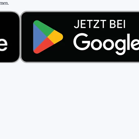
hmen
.