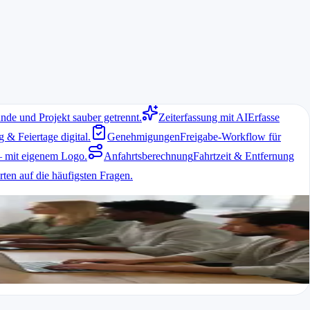
nde und Projekt sauber getrennt.
Zeiterfassung mit AI
Erfasse
& Feiertage digital.
Genehmigungen
Freigabe-Workflow für
 mit eigenem Logo.
Anfahrtsberechnung
Fahrtzeit & Entfernung
ten auf die häufigsten Fragen.
dination interner Abläufe. Ein gutes Zeiterfassungssystem schafft
rund stehen. So lässt sich die Arbeitszeit auch bei wechselnden