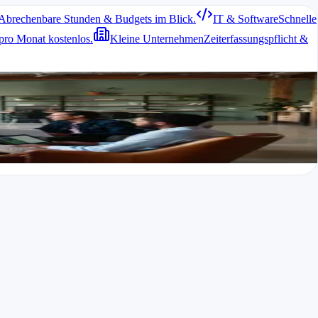
Abrechenbare Stunden & Budgets im Blick.
IT & Software
Schnelle
pro Monat kostenlos.
Kleine Unternehmen
Zeiterfassungspflicht &
re Zeiten projekt- oder aufgabenbezogen erfassen können.
ere hilfreiche Optionen für den täglichen Einsatz.
Hürden zu überwinden. Auch die Verbindung mit bestehenden Urlaubs-
.