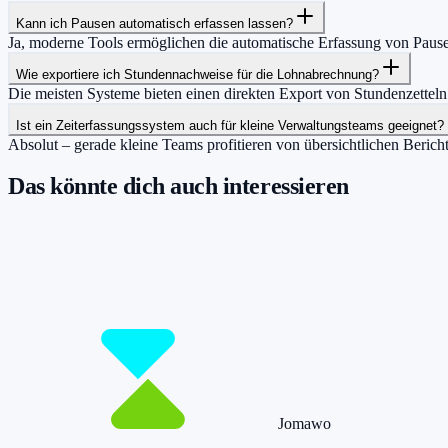
Kann ich Pausen automatisch erfassen lassen?
Ja, moderne Tools ermöglichen die automatische Erfassung von Pause
Wie exportiere ich Stundennachweise für die Lohnabrechnung?
Die meisten Systeme bieten einen direkten Export von Stundenzettel
Ist ein Zeiterfassungssystem auch für kleine Verwaltungsteams geeignet?
Absolut – gerade kleine Teams profitieren von übersichtlichen Beric
Das könnte dich auch interessieren
Damit du mehr Zeit hast für das, was wirklic
Starte jetzt kostenlos und erfasse bis zu 160 Stunden pro Monat – ohn
Jetzt tracken!
Preise ansehen
Jomawo