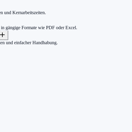
n und Kernarbeitszeiten.
n in gängige Formate wie PDF oder Excel.
hten und einfacher Handhabung.
h zählt.
e einen Cent zu zahlen.