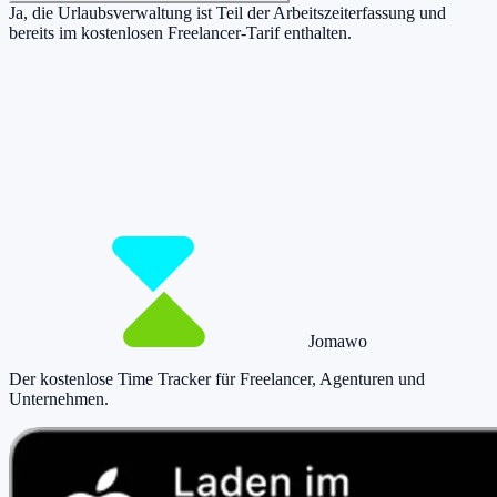
Ja, die Urlaubsverwaltung ist Teil der Arbeitszeiterfassung und
bereits im kostenlosen Freelancer-Tarif enthalten.
Damit du mehr Zeit hast für das, was
wirklich zählt.
Starte jetzt kostenlos und erfasse bis zu 160 Stunden pro Monat –
ohne einen Cent zu zahlen.
Jetzt tracken!
Preise ansehen
Jomawo
Der kostenlose Time Tracker für Freelancer, Agenturen und
Unternehmen
.