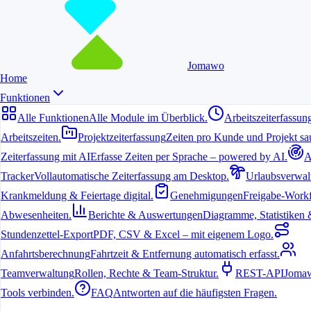
Jomawo
Home
Funktionen
Alle Funktionen
Alle Module im Überblick.
Arbeitszeiterfassun
Arbeitszeiten.
Projektzeiterfassung
Zeiten pro Kunde und Projekt sau
Zeiterfassung mit AI
Erfasse Zeiten per Sprache – powered by AI.
A
Tracker
Vollautomatische Zeiterfassung am Desktop.
Urlaubsverwal
Krankmeldung & Feiertage digital.
Genehmigungen
Freigabe-Workf
Abwesenheiten.
Berichte & Auswertungen
Diagramme, Statistiken & 
Stundenzettel-Export
PDF, CSV & Excel – mit eigenem Logo.
Anfahrtsberechnung
Fahrtzeit & Entfernung automatisch erfasst.
Teamverwaltung
Rollen, Rechte & Team-Struktur.
REST-API
Jomaw
Tools verbinden.
FAQ
Antworten auf die häufigsten Fragen.