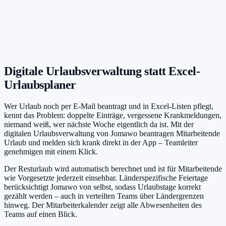
Abwesenheiten im August
Resturlaub
:
17 Tage
Anna M.
·
Urlaub
12.–16. Aug
Genehmigt
Tim K.
·
Krankmeldung
05. Aug
Bestätigt
Lisa R.
·
Urlaub
25.–29. Aug
Offen
Digitale Urlaubsverwaltung statt Excel-
Urlaubsplaner
Wer Urlaub noch per E-Mail beantragt und in Excel-Listen pflegt,
kennt das Problem: doppelte Einträge, vergessene Krankmeldungen,
niemand weiß, wer nächste Woche eigentlich da ist. Mit der
digitalen Urlaubsverwaltung von Jomawo beantragen Mitarbeitende
Urlaub und melden sich krank direkt in der App – Teamleiter
genehmigen mit einem Klick.
Der Resturlaub wird automatisch berechnet und ist für Mitarbeitende
wie Vorgesetzte jederzeit einsehbar. Länderspezifische Feiertage
berücksichtigt Jomawo von selbst, sodass Urlaubstage korrekt
gezählt werden – auch in verteilten Teams über Ländergrenzen
hinweg. Der Mitarbeiterkalender zeigt alle Abwesenheiten des
Teams auf einen Blick.