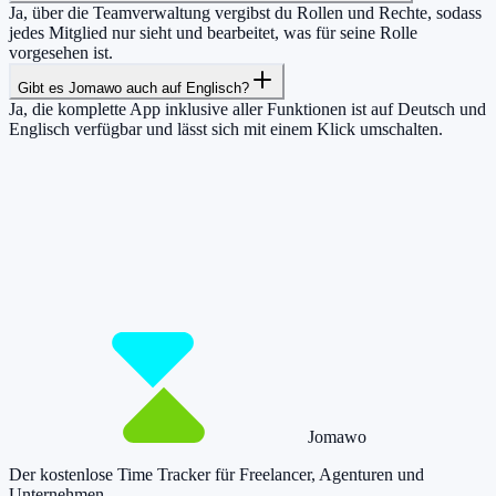
Ja, über die Teamverwaltung vergibst du Rollen und Rechte, sodass
jedes Mitglied nur sieht und bearbeitet, was für seine Rolle
vorgesehen ist.
Gibt es Jomawo auch auf Englisch?
Ja, die komplette App inklusive aller Funktionen ist auf Deutsch und
Englisch verfügbar und lässt sich mit einem Klick umschalten.
Damit du mehr Zeit hast für das, was
wirklich zählt.
Starte jetzt kostenlos und erfasse bis zu 160 Stunden pro Monat –
ohne einen Cent zu zahlen.
Jetzt tracken!
Preise ansehen
Jomawo
Der kostenlose Time Tracker für Freelancer, Agenturen und
Unternehmen
.