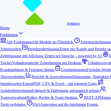
Jomawo
Home
Funktionen
Alle Funktionen
Alle Module im Überblick.
Arbeitszeiterfassun
Arbeitszeiten.
Projektzeiterfassung
Zeiten pro Kunde und Projekt sau
Zeiterfassung mit AI
Erfasse Zeiten per Sprache – powered by AI.
A
Tracker
Vollautomatische Zeiterfassung am Desktop.
Urlaubsverwal
Krankmeldung & Feiertage digital.
Genehmigungen
Freigabe-Workf
Abwesenheiten.
Berichte & Auswertungen
Diagramme, Statistiken & 
Stundenzettel-Export
PDF, CSV & Excel – mit eigenem Logo.
Anfahrtsberechnung
Fahrtzeit & Entfernung automatisch erfasst.
Teamverwaltung
Rollen, Rechte & Team-Struktur.
REST-API
Jomaw
Tools verbinden.
FAQ
Antworten auf die häufigsten Fragen.