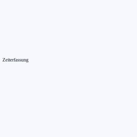
Automatisch als Zeiteintrag gebucht
Zeiterfassung