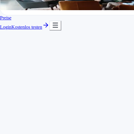
In Minuten startklar
Kostenlos testen
Preise
Automatische Pausen- und Überstundenberechnung
Login
Kostenlos testen
Erinnerungen an das Ein- und Auschecken
Feste und flexible Modelle pro Mitarbeiter
Check-in
08:02
Pause
12:00 – 12:30
Check-out
17:04
Netto-Arbeitszeit
8:32
Std