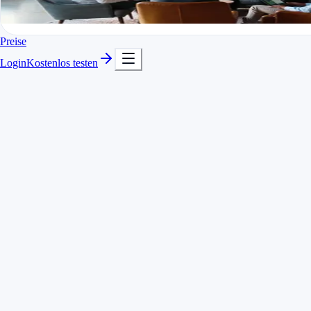
In Minuten startklar
Kostenlos testen
Preise
Login
Kostenlos testen
Aus Stichworten wird ein sauberer Text
Rechtschreibung & Formulierung automatisch verbessert
Perfekt für Reports und Dokumentationen
Deine Stichworte
startseite umbau, hero neu, bugs fixen, call kunde
Ergebnis
Umbau der Startseite inklusive Neugestaltung des Hero-Bereichs,
Behebung mehrerer Darstellungsfehler sowie Abstimmungscall mit
dem Kunden zur Freigabe.