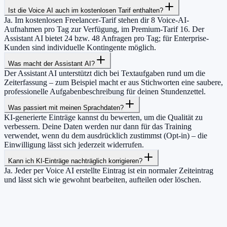
Ist die Voice AI auch im kostenlosen Tarif enthalten?
Ja. Im kostenlosen Freelancer-Tarif stehen dir 8 Voice-AI-
Aufnahmen pro Tag zur Verfügung, im Premium-Tarif 16. Der
Assistant AI bietet 24 bzw. 48 Anfragen pro Tag; für Enterprise-
Kunden sind individuelle Kontingente möglich.
Was macht der Assistant AI?
Der Assistant AI unterstützt dich bei Textaufgaben rund um die
Zeiterfassung – zum Beispiel macht er aus Stichworten eine saubere,
professionelle Aufgabenbeschreibung für deinen Stundenzettel.
Was passiert mit meinen Sprachdaten?
KI-generierte Einträge kannst du bewerten, um die Qualität zu
verbessern. Deine Daten werden nur dann für das Training
verwendet, wenn du dem ausdrücklich zustimmst (Opt-in) – die
Einwilligung lässt sich jederzeit widerrufen.
Kann ich KI-Einträge nachträglich korrigieren?
Ja. Jeder per Voice AI erstellte Eintrag ist ein normaler Zeiteintrag
und lässt sich wie gewohnt bearbeiten, aufteilen oder löschen.
Erlebe AI-Zeiterfassung.
Starte kostenlos und lass Voice AI und Assistant AI die Arbeit für