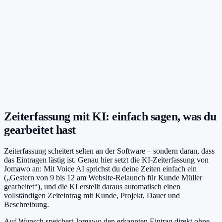
Noch weniger Aufwand?
Der AI-Tracker erfasst deine Zeit
vollautomatisch
Sprechen war gestern: Die Desktop-App beobachtet auf Wunsch,
woran du arbeitest, und bucht fertige Zeiteinträge automatisch auf
das richtige Projekt.
Zeiterfassung mit KI: einfach sagen, was du
gearbeitet hast
Zeiterfassung scheitert selten an der Software – sondern daran, dass
das Eintragen lästig ist. Genau hier setzt die KI-Zeiterfassung von
Jomawo an: Mit Voice AI sprichst du deine Zeiten einfach ein
(„Gestern von 9 bis 12 am Website-Relaunch für Kunde Müller
gearbeitet“), und die KI erstellt daraus automatisch einen
vollständigen Zeiteintrag mit Kunde, Projekt, Dauer und
Beschreibung.
Auf Wunsch speichert Jomawo den erkannten Eintrag direkt ohne