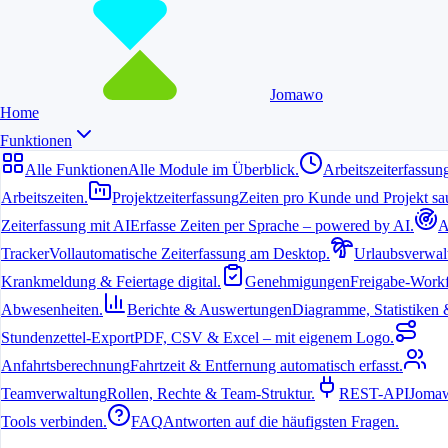
Jomawo
Home
Funktionen
Alle Funktionen
Alle Module im Überblick.
Arbeitszeiterfassun
Arbeitszeiten.
Projektzeiterfassung
Zeiten pro Kunde und Projekt sau
Zeiterfassung mit AI
Erfasse Zeiten per Sprache – powered by AI.
A
Tracker
Vollautomatische Zeiterfassung am Desktop.
Urlaubsverwal
Krankmeldung & Feiertage digital.
Genehmigungen
Freigabe-Workf
Abwesenheiten.
Berichte & Auswertungen
Diagramme, Statistiken & 
Stundenzettel-Export
PDF, CSV & Excel – mit eigenem Logo.
Anfahrtsberechnung
Fahrtzeit & Entfernung automatisch erfasst.
Teamverwaltung
Rollen, Rechte & Team-Struktur.
REST-API
Jomaw
Tätigkeiten per Sprachaufnahme erfassen
Tools verbinden.
FAQ
Antworten auf die häufigsten Fragen.
Automatische Erkennung von Kunde, Projekt & Dauer