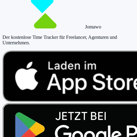
Jomawo
Der kostenlose Time Tracker für Freelancer, Agenturen und
Unternehmen
.