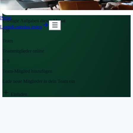
96
Std.
In Minuten startklar
Kostenlos testen
Getrackte Tasks
Preise
Erledigte Aufgaben diesen Monat
Login
Kostenlos testen
128
Team
Teammitglieder online
3
/ 8
Team-Mitglied hinzufügen
Lade neue Mitglieder in dein Team ein
Einladen