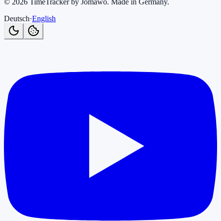
©
2026
TimeTracker by Jomawo
.
Made in Germany
.
Deutsch
·
English