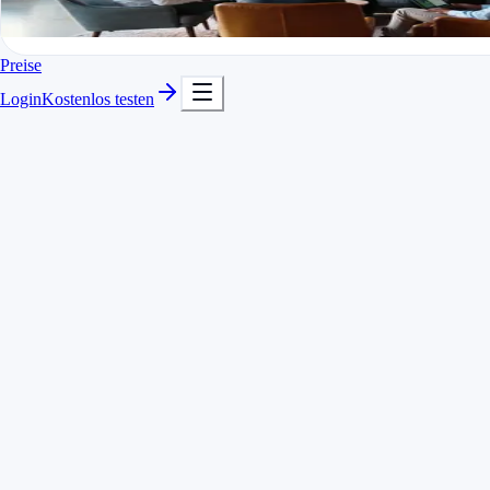
In Minuten startklar
Kostenlos testen
Preise
Login
Kostenlos testen
Timer mit Schnellsuche für blitzschnelle Projektwechsel
Zeiten pro Kunde, Projekt und Tätigkeit getrennt
Nachträgliches Erfassen und Korrigieren möglich
Auch per Sprache: Zeiterfassung mit Voice AI