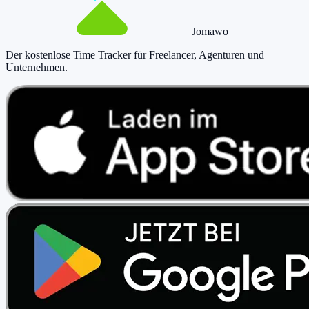
Jomawo
Der kostenlose Time Tracker für Freelancer, Agenturen und
Unternehmen
.