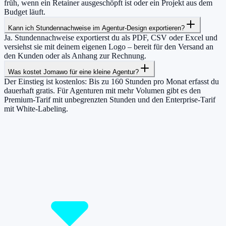
früh, wenn ein Retainer ausgeschöpft ist oder ein Projekt aus dem
Budget läuft.
Kann ich Stundennachweise im Agentur-Design exportieren?
Ja. Stundennachweise exportierst du als PDF, CSV oder Excel und
versiehst sie mit deinem eigenen Logo – bereit für den Versand an
den Kunden oder als Anhang zur Rechnung.
Was kostet Jomawo für eine kleine Agentur?
Der Einstieg ist kostenlos: Bis zu 160 Stunden pro Monat erfasst du
dauerhaft gratis. Für Agenturen mit mehr Volumen gibt es den
Premium-Tarif mit unbegrenzten Stunden und den Enterprise-Tarif
mit White-Labeling.
Damit du mehr Zeit hast für das, was
wirklich zählt.
Starte jetzt kostenlos und erfasse bis zu 160 Stunden pro Monat –
ohne einen Cent zu zahlen.
Jetzt tracken!
Preise ansehen