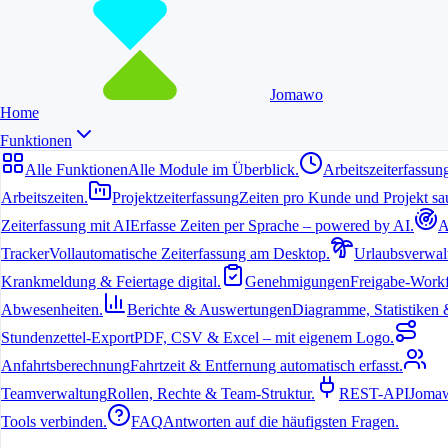
Jomawo
Home
Funktionen
Alle Funktionen
Alle Module im Überblick.
Arbeitszeiterfassun
Arbeitszeiten.
Projektzeiterfassung
Zeiten pro Kunde und Projekt sau
Zeiterfassung mit AI
Erfasse Zeiten per Sprache – powered by AI.
A
Tracker
Vollautomatische Zeiterfassung am Desktop.
Urlaubsverwal
Krankmeldung & Feiertage digital.
Genehmigungen
Freigabe-Workf
Abwesenheiten.
Berichte & Auswertungen
Diagramme, Statistiken & 
Stundenzettel-Export
PDF, CSV & Excel – mit eigenem Logo.
Anfahrtsberechnung
Fahrtzeit & Entfernung automatisch erfasst.
Teamverwaltung
Rollen, Rechte & Team-Struktur.
REST-API
Jomaw
Tools verbinden.
FAQ
Antworten auf die häufigsten Fragen.