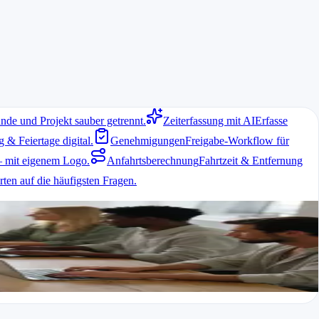
nde und Projekt sauber getrennt.
Zeiterfassung mit AI
Erfasse
& Feiertage digital.
Genehmigungen
Freigabe-Workflow für
 mit eigenem Logo.
Anfahrtsberechnung
Fahrtzeit & Entfernung
ten auf die häufigsten Fragen.