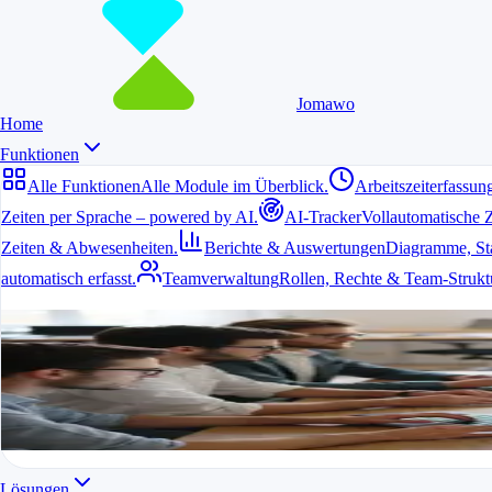
Jomawo
Home
Funktionen
Alle Funktionen
Alle Module im Überblick.
Arbeitszeiterfassun
Zeiten per Sprache – powered by AI.
AI-Tracker
Vollautomatische 
Zeiten & Abwesenheiten.
Berichte & Auswertungen
Diagramme, Stat
automatisch erfasst.
Teamverwaltung
Rollen, Rechte & Team-Strukt
Alle Funktionen
Alle Module im Überblick.
Alle Funktionen in einer App
Für Freelancer, Teams & Unternehmen
Kostenlos starten
Lösungen