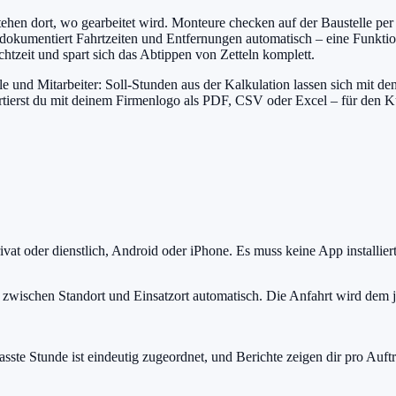
stehen dort, wo gearbeitet wird. Monteure checken auf der Baustelle p
 dokumentiert Fahrtzeiten und Entfernungen automatisch – eine Funktio
htzeit und spart sich das Abtippen von Zetteln komplett.
e und Mitarbeiter: Soll-Stunden aus der Kalkulation lassen sich mit de
ortierst du mit deinem Firmenlogo als PDF, CSV oder Excel – für den K
t oder dienstlich, Android oder iPhone. Es muss keine App installier
g zwischen Standort und Einsatzort automatisch. Die Anfahrt wird dem j
asste Stunde ist eindeutig zugeordnet, und Berichte zeigen dir pro Auftra