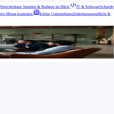
Abrechenbare Stunden & Budgets im Blick.
IT & Software
Schnelle
pro Monat kostenlos.
Kleine Unternehmen
Zeiterfassungspflicht &