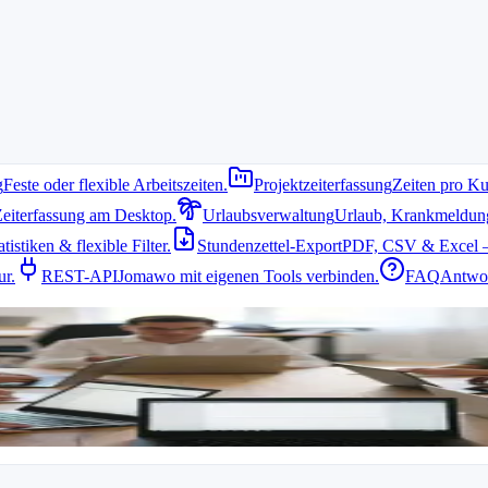
g
Feste oder flexible Arbeitszeiten.
Projektzeiterfassung
Zeiten pro Ku
Zeiterfassung am Desktop.
Urlaubsverwaltung
Urlaub, Krankmeldung 
istiken & flexible Filter.
Stundenzettel-Export
PDF, CSV & Excel –
ur.
REST-API
Jomawo mit eigenen Tools verbinden.
FAQ
Antwor