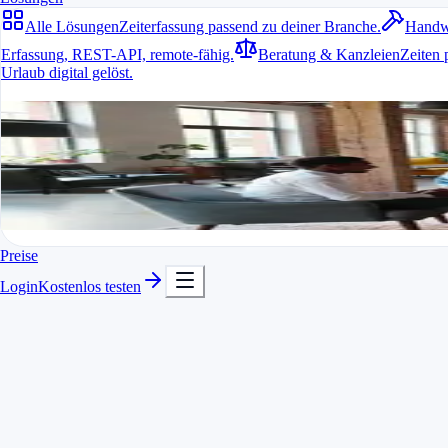
Alle Lösungen
Zeiterfassung passend zu deiner Branche.
Handw
Erfassung, REST-API, remote-fähig.
Beratung & Kanzleien
Zeiten 
Urlaub digital gelöst.
Alle Lösungen
Zeiterfassung passend zu deiner Branche.
Für jede Branche passend
In Minuten startklar
Kostenlos testen
Preise
Login
Kostenlos testen