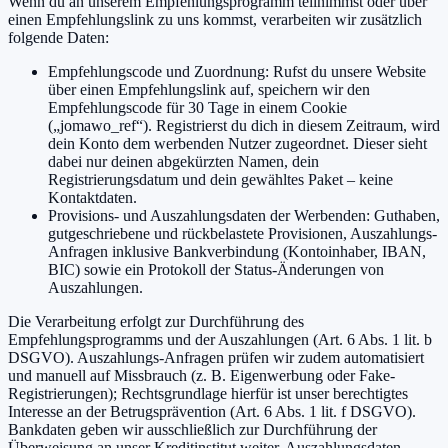
Wenn du an unserem Empfehlungsprogramm teilnimmst oder über
einen Empfehlungslink zu uns kommst, verarbeiten wir zusätzlich
folgende Daten:
Empfehlungscode und Zuordnung: Rufst du unsere Website
über einen Empfehlungslink auf, speichern wir den
Empfehlungscode für 30 Tage in einem Cookie
(„jomawo_ref“). Registrierst du dich in diesem Zeitraum, wird
dein Konto dem werbenden Nutzer zugeordnet. Dieser sieht
dabei nur deinen abgekürzten Namen, dein
Registrierungsdatum und dein gewähltes Paket – keine
Kontaktdaten.
Provisions- und Auszahlungsdaten der Werbenden: Guthaben,
gutgeschriebene und rückbelastete Provisionen, Auszahlungs-
Anfragen inklusive Bankverbindung (Kontoinhaber, IBAN,
BIC) sowie ein Protokoll der Status-Änderungen von
Auszahlungen.
Die Verarbeitung erfolgt zur Durchführung des
Empfehlungsprogramms und der Auszahlungen (Art. 6 Abs. 1 lit. b
DSGVO). Auszahlungs-Anfragen prüfen wir zudem automatisiert
und manuell auf Missbrauch (z. B. Eigenwerbung oder Fake-
Registrierungen); Rechtsgrundlage hierfür ist unser berechtigtes
Interesse an der Betrugsprävention (Art. 6 Abs. 1 lit. f DSGVO).
Bankdaten geben wir ausschließlich zur Durchführung der
Überweisung an unser Kreditinstitut weiter. Auszahlungsdaten