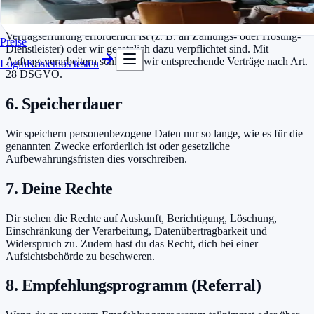
In Minuten startklar
Kostenlos testen
Eine Weitergabe deiner Daten erfolgt nur, soweit dies zur
Vertragserfüllung erforderlich ist (z. B. an Zahlungs- oder Hosting-
Preise
Dienstleister) oder wir gesetzlich dazu verpflichtet sind. Mit
Auftragsverarbeitern schließen wir entsprechende Verträge nach Art.
Login
Kostenlos testen
28 DSGVO.
6. Speicherdauer
Wir speichern personenbezogene Daten nur so lange, wie es für die
genannten Zwecke erforderlich ist oder gesetzliche
Aufbewahrungsfristen dies vorschreiben.
7. Deine Rechte
Dir stehen die Rechte auf Auskunft, Berichtigung, Löschung,
Einschränkung der Verarbeitung, Datenübertragbarkeit und
Widerspruch zu. Zudem hast du das Recht, dich bei einer
Aufsichtsbehörde zu beschweren.
8. Empfehlungsprogramm (Referral)