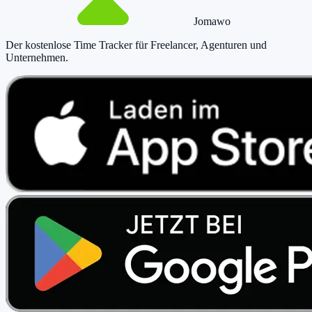
Jomawo
Der kostenlose Time Tracker für Freelancer, Agenturen und
Unternehmen
.