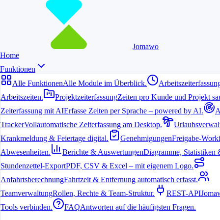
Jomawo
Home
Funktionen
Alle Funktionen
Alle Module im Überblick.
Arbeitszeiterfassun
Arbeitszeiten.
Projektzeiterfassung
Zeiten pro Kunde und Projekt sau
Zeiterfassung mit AI
Erfasse Zeiten per Sprache – powered by AI.
A
Tracker
Vollautomatische Zeiterfassung am Desktop.
Urlaubsverwal
Schreib uns
Krankmeldung & Feiertage digital.
Genehmigungen
Freigabe-Workf
Nutze das Formular für allgemeine Anfragen, Angebote, Support
Abwesenheiten.
Berichte & Auswertungen
Diagramme, Statistiken & 
oder Bewerbungen. Wir kümmern uns um dein Anliegen.
Stundenzettel-Export
PDF, CSV & Excel – mit eigenem Logo.
Anfahrtsberechnung
Fahrtzeit & Entfernung automatisch erfasst.
Teamverwaltung
Rollen, Rechte & Team-Struktur.
REST-API
Jomaw
Schnelle Rückmeldung
Tools verbinden.
FAQ
Antworten auf die häufigsten Fragen.
Wir antworten in der Regel innerhalb eines Werktags – und