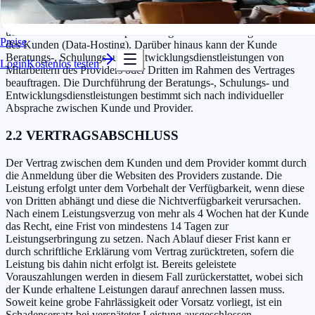
In Minuten startklar
Gegenstand des Vertrages ist die Überlassung von Software des
Kostenlos testen
Providers im Software-as-a-Service (SaaS) Modell zur Nutzung
über das Internet und die Speicherung und Verarbeitung von Daten
Preise
des Kunden (Data-Hosting). Darüber hinaus kann der Kunde
Beratungs-, Schulungs- und Entwicklungsdienstleistungen von
Login
Kostenlos testen
Mitarbeitern des Providers oder Dritten im Rahmen des Vertrages
beauftragen. Die Durchführung der Beratungs-, Schulungs- und
Entwicklungsdienstleistungen bestimmt sich nach individueller
Absprache zwischen Kunde und Provider.
2.2 VERTRAGSABSCHLUSS
Der Vertrag zwischen dem Kunden und dem Provider kommt durch
die Anmeldung über die Websiten des Providers zustande. Die
Leistung erfolgt unter dem Vorbehalt der Verfügbarkeit, wenn diese
von Dritten abhängt und diese die Nichtverfügbarkeit verursachen.
Nach einem Leistungsverzug von mehr als 4 Wochen hat der Kunde
das Recht, eine Frist von mindestens 14 Tagen zur
Leistungserbringung zu setzen. Nach Ablauf dieser Frist kann er
durch schriftliche Erklärung vom Vertrag zurücktreten, sofern die
Leistung bis dahin nicht erfolgt ist. Bereits geleistete
Vorauszahlungen werden in diesem Fall zurückerstattet, wobei sich
der Kunde erhaltene Leistungen darauf anrechnen lassen muss.
Soweit keine grobe Fahrlässigkeit oder Vorsatz vorliegt, ist ein
Schadensersatz bei verspäteter Leistung ausgeschlossen.