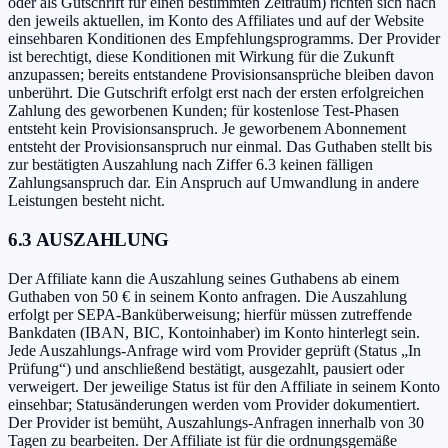
oder als Gutschrift für einen bestimmten Zeitraum) richten sich nach
den jeweils aktuellen, im Konto des Affiliates und auf der Website
einsehbaren Konditionen des Empfehlungsprogramms. Der Provider
ist berechtigt, diese Konditionen mit Wirkung für die Zukunft
anzupassen; bereits entstandene Provisionsansprüche bleiben davon
unberührt. Die Gutschrift erfolgt erst nach der ersten erfolgreichen
Zahlung des geworbenen Kunden; für kostenlose Test-Phasen
entsteht kein Provisionsanspruch. Je geworbenem Abonnement
entsteht der Provisionsanspruch nur einmal. Das Guthaben stellt bis
zur bestätigten Auszahlung nach Ziffer 6.3 keinen fälligen
Zahlungsanspruch dar. Ein Anspruch auf Umwandlung in andere
Leistungen besteht nicht.
6.3 AUSZAHLUNG
Der Affiliate kann die Auszahlung seines Guthabens ab einem
Guthaben von 50 € in seinem Konto anfragen. Die Auszahlung
erfolgt per SEPA-Banküberweisung; hierfür müssen zutreffende
Bankdaten (IBAN, BIC, Kontoinhaber) im Konto hinterlegt sein.
Jede Auszahlungs-Anfrage wird vom Provider geprüft (Status „In
Prüfung“) und anschließend bestätigt, ausgezahlt, pausiert oder
verweigert. Der jeweilige Status ist für den Affiliate in seinem Konto
einsehbar; Statusänderungen werden vom Provider dokumentiert.
Der Provider ist bemüht, Auszahlungs-Anfragen innerhalb von 30
Tagen zu bearbeiten. Der Affiliate ist für die ordnungsgemäße