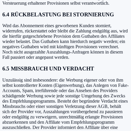
Versteuerung erhaltener Provisionen selbst verantwortlich.
6.4 RÜCKBELASTUNG BEI STORNIERUNG
Wird das Abonnement eines geworbenen Kunden storniert,
widerrufen, rückerstattet oder bleibt die Zahlung endgültig aus, wird
die hierfür gutgeschriebene Provision dem Guthaben des Affiliates
wieder belastet. Das Guthaben kann hierdurch negativ werden; ein
negatives Guthaben wird mit künftigen Provisionen verrechnet.
Noch nicht ausgezahlte Auszahlungs-Anfragen können in diesem
Fall pausiert oder angepasst werden.
6.5 MISSBRAUCH UND VERDACHT
Unzulässig sind insbesondere: die Werbung eigener oder von ihm
selbst kontrollierter Konten (Eigenwerbung), das Anlegen von Fake-
Accounts, Spam, irreführende oder das Ansehen des Providers
schädigende Werbung sowie jede sonstige Umgehung des Zwecks
des Empfehlungsprogramms. Besteht der begründete Verdacht eines
Missbrauchs oder einer sonstigen Verletzung dieser AGB, behält
sich der Provider vor, Auszahlungen vorübergehend zu pausieren
oder endgültig zu verweigern, unrechtmäßig erlangte Provisionen
abzuerkennen und den Affiliate vom Empfehlungsprogramm
auszuschließen. Der Provider informiert den Affiliate über eine