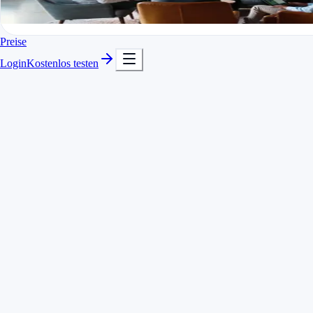
In Minuten startklar
Kostenlos testen
Preise
Login
Kostenlos testen
Timer mit Schnellsuche für Projekte und Tätigkeiten
Zeiten pro Kunde, Projekt und Aufgabe getrennt
Zeiterfassung per Sprache mit Voice AI
Nachträgliches Erfassen und Korrigieren jederzeit
möglich