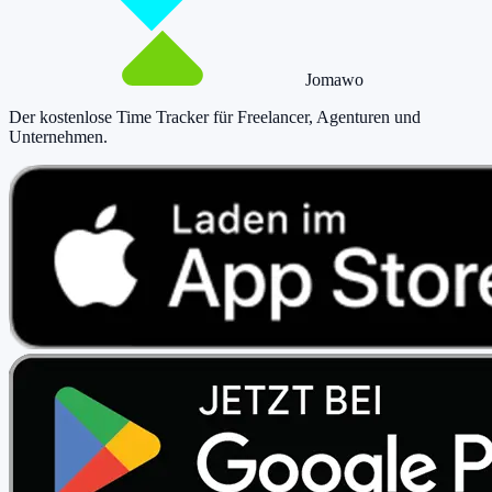
Jomawo
Der kostenlose Time Tracker für Freelancer, Agenturen und
Unternehmen
.