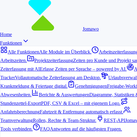
Jomawo
Home
Funktionen
Alle Funktionen
Alle Module im Überblick.
Arbeitszeiterfassun
Arbeitszeiten.
Projektzeiterfassung
Zeiten pro Kunde und Projekt sau
Zeiterfassung mit AI
Erfasse Zeiten per Sprache – powered by AI.
A
Tracker
Vollautomatische Zeiterfassung am Desktop.
Urlaubsverwal
Krankmeldung & Feiertage digital.
Genehmigungen
Freigabe-Workf
Abwesenheiten.
Berichte & Auswertungen
Diagramme, Statistiken & 
Stundenzettel-Export
PDF, CSV & Excel – mit eigenem Logo.
Anfahrtsberechnung
Fahrtzeit & Entfernung automatisch erfasst.
Teamverwaltung
Rollen, Rechte & Team-Struktur.
REST-API
Jomaw
Tools verbinden.
FAQ
Antworten auf die häufigsten Fragen.