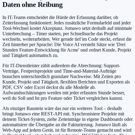
Daten ohne Reibung
In IT-Teams entscheidet die Hürde der Erfassung darüber, ob
Zeiterfassung funktioniert: Jedes zusätzliche Formularfeld und jeder
Tool-Wechsel kostet Akzeptanz. Jomawo setzt deshalb auf minimale
Unterbrechung – Timer starten, per Schnellsuche das Projekt
wechseln, weiterarbeiten. Wer gerade tief im Code steckt, erfasst die
Zeit hinterher per Sprache: Die Voice AI versteht Sätze wie 'Drei
Stunden Feature-Entwicklung für Acme' und ordnet Kunde, Projekt
und Tätigkeit automatisch zu.
Für IT-Dienstleister zählt außerdem die Abrechnung: Support-
Verträge, Festpreisprojekte und Time-and-Material-Aufträge
brauchen unterschiedlich granulare Nachweise. Mit Zeiten pro
Kunde, Projekt und Tätigkeit, flexiblen Berichten und Exporten als
PDF, CSV oder Excel deckst du alle Modelle ab.
Aufwandsschätzungen werden mit jeder erfassten Stunde besser,
weil du Soll und Ist pro Feature oder Ticket vergleichen kannst.
Als einziger Baustein wäre das nur ein weiteres Tool – deshalb
bringt Jomawo eine REST-API mit. Synchronisiere Projekte mit
deinem Ticket-System, ziehe Zeiteinträge in eigene Dashboards oder
automatisiere die Übergabe an die Fakturierung. Jomawo läuft als
Web-App auf jedem Gerät, ist für Remote-Teams gemacht und wird