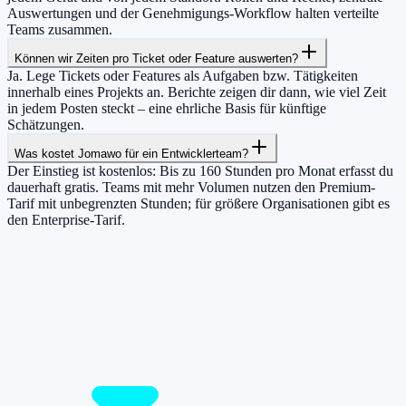
Auswertungen und der Genehmigungs-Workflow halten verteilte
Teams zusammen.
Können wir Zeiten pro Ticket oder Feature auswerten?
Ja. Lege Tickets oder Features als Aufgaben bzw. Tätigkeiten
innerhalb eines Projekts an. Berichte zeigen dir dann, wie viel Zeit
in jedem Posten steckt – eine ehrliche Basis für künftige
Schätzungen.
Was kostet Jomawo für ein Entwicklerteam?
Der Einstieg ist kostenlos: Bis zu 160 Stunden pro Monat erfasst du
dauerhaft gratis. Teams mit mehr Volumen nutzen den Premium-
Tarif mit unbegrenzten Stunden; für größere Organisationen gibt es
den Enterprise-Tarif.
Damit du mehr Zeit hast für das, was
wirklich zählt.
Starte jetzt kostenlos und erfasse bis zu 160 Stunden pro Monat –
ohne einen Cent zu zahlen.
Jetzt tracken!
Preise ansehen