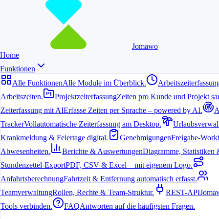
Jomawo
Home
Funktionen
Alle Funktionen
Alle Module im Überblick.
Arbeitszeiterfassun
Arbeitszeiten.
Projektzeiterfassung
Zeiten pro Kunde und Projekt sau
Zeiterfassung mit AI
Erfasse Zeiten per Sprache – powered by AI.
A
Tracker
Vollautomatische Zeiterfassung am Desktop.
Urlaubsverwal
Krankmeldung & Feiertage digital.
Genehmigungen
Freigabe-Workf
Abwesenheiten.
Berichte & Auswertungen
Diagramme, Statistiken & 
Stundenzettel-Export
PDF, CSV & Excel – mit eigenem Logo.
Anfahrtsberechnung
Fahrtzeit & Entfernung automatisch erfasst.
Teamverwaltung
Rollen, Rechte & Team-Struktur.
REST-API
Jomaw
Tools verbinden.
FAQ
Antworten auf die häufigsten Fragen.