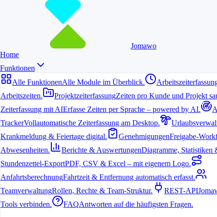
Jomawo
Home
Funktionen
Alle Funktionen
Alle Module im Überblick.
Arbeitszeiterfassun
Arbeitszeiten.
Projektzeiterfassung
Zeiten pro Kunde und Projekt sau
Zeiterfassung mit AI
Erfasse Zeiten per Sprache – powered by AI.
A
Tracker
Vollautomatische Zeiterfassung am Desktop.
Urlaubsverwal
Krankmeldung & Feiertage digital.
Genehmigungen
Freigabe-Workf
Abwesenheiten.
Berichte & Auswertungen
Diagramme, Statistiken & 
Stundenzettel-Export
PDF, CSV & Excel – mit eigenem Logo.
Anfahrtsberechnung
Fahrtzeit & Entfernung automatisch erfasst.
Teamverwaltung
Rollen, Rechte & Team-Struktur.
REST-API
Jomaw
Tools verbinden.
FAQ
Antworten auf die häufigsten Fragen.