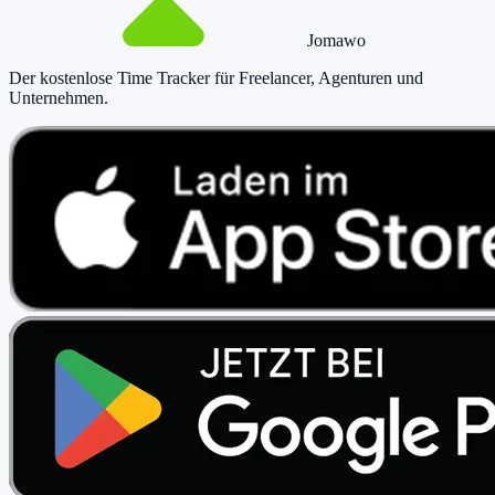
Jomawo
Der kostenlose Time Tracker für Freelancer, Agenturen und
Unternehmen
.