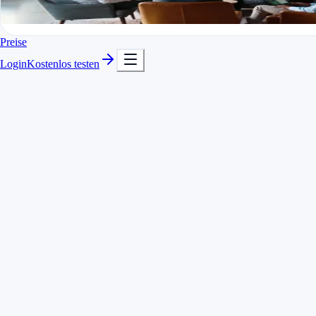
In Minuten startklar
Kostenlos testen
Preise
Login
Kostenlos testen
Bis zu 160 Stunden pro Monat dauerhaft gratis
Kunden, Projekte und Tätigkeiten inklusive
Berichte und Stundenzettel-Export inklusive
Ohne Kreditkarte starten