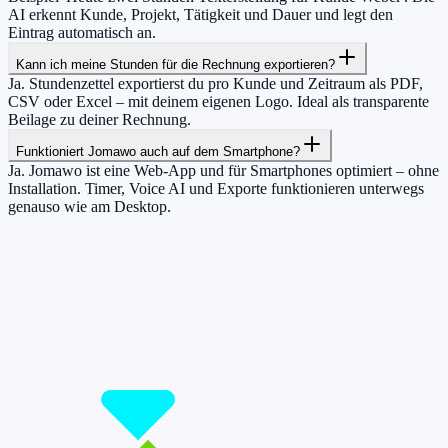
AI erkennt Kunde, Projekt, Tätigkeit und Dauer und legt den
Eintrag automatisch an.
Kann ich meine Stunden für die Rechnung exportieren?
Ja. Stundenzettel exportierst du pro Kunde und Zeitraum als PDF,
CSV oder Excel – mit deinem eigenen Logo. Ideal als transparente
Beilage zu deiner Rechnung.
Funktioniert Jomawo auch auf dem Smartphone?
Ja. Jomawo ist eine Web-App und für Smartphones optimiert – ohne
Installation. Timer, Voice AI und Exporte funktionieren unterwegs
genauso wie am Desktop.
Damit du mehr Zeit hast für das, was
wirklich zählt.
Starte jetzt kostenlos und erfasse bis zu 160 Stunden pro Monat –
ohne einen Cent zu zahlen.
Jetzt tracken!
Preise ansehen