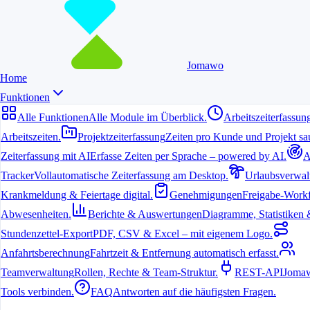
Jomawo
Home
Funktionen
Alle Funktionen
Alle Module im Überblick.
Arbeitszeiterfassun
Arbeitszeiten.
Projektzeiterfassung
Zeiten pro Kunde und Projekt sau
Zeiterfassung mit AI
Erfasse Zeiten per Sprache – powered by AI.
A
Tracker
Vollautomatische Zeiterfassung am Desktop.
Urlaubsverwal
Krankmeldung & Feiertage digital.
Genehmigungen
Freigabe-Workf
Abwesenheiten.
Berichte & Auswertungen
Diagramme, Statistiken & 
Stundenzettel-Export
PDF, CSV & Excel – mit eigenem Logo.
Anfahrtsberechnung
Fahrtzeit & Entfernung automatisch erfasst.
Teamverwaltung
Rollen, Rechte & Team-Struktur.
REST-API
Jomaw
Tools verbinden.
FAQ
Antworten auf die häufigsten Fragen.