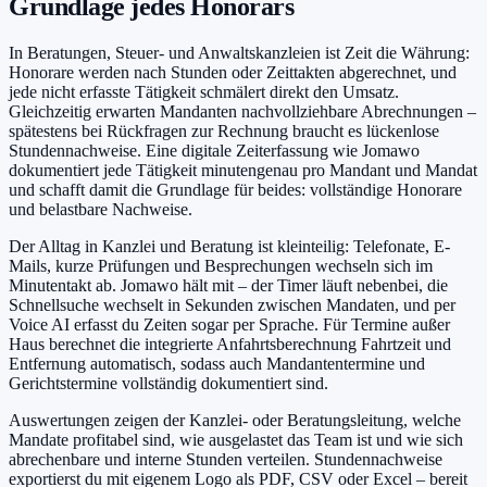
Grundlage jedes Honorars
In Beratungen, Steuer- und Anwaltskanzleien ist Zeit die Währung:
Honorare werden nach Stunden oder Zeittakten abgerechnet, und
jede nicht erfasste Tätigkeit schmälert direkt den Umsatz.
Gleichzeitig erwarten Mandanten nachvollziehbare Abrechnungen –
spätestens bei Rückfragen zur Rechnung braucht es lückenlose
Stundennachweise. Eine digitale Zeiterfassung wie Jomawo
dokumentiert jede Tätigkeit minutengenau pro Mandant und Mandat
und schafft damit die Grundlage für beides: vollständige Honorare
und belastbare Nachweise.
Der Alltag in Kanzlei und Beratung ist kleinteilig: Telefonate, E-
Mails, kurze Prüfungen und Besprechungen wechseln sich im
Minutentakt ab. Jomawo hält mit – der Timer läuft nebenbei, die
Schnellsuche wechselt in Sekunden zwischen Mandaten, und per
Voice AI erfasst du Zeiten sogar per Sprache. Für Termine außer
Haus berechnet die integrierte Anfahrtsberechnung Fahrtzeit und
Entfernung automatisch, sodass auch Mandantentermine und
Gerichtstermine vollständig dokumentiert sind.
Auswertungen zeigen der Kanzlei- oder Beratungsleitung, welche
Mandate profitabel sind, wie ausgelastet das Team ist und wie sich
abrechenbare und interne Stunden verteilen. Stundennachweise
exportierst du mit eigenem Logo als PDF, CSV oder Excel – bereit