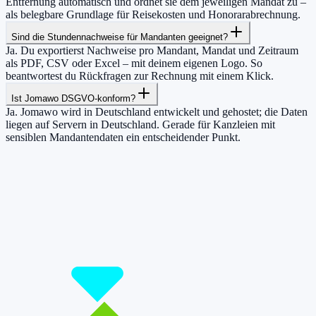
Entfernung automatisch und ordnet sie dem jeweiligen Mandat zu –
als belegbare Grundlage für Reisekosten und Honorarabrechnung.
Sind die Stundennachweise für Mandanten geeignet?
Ja. Du exportierst Nachweise pro Mandant, Mandat und Zeitraum
als PDF, CSV oder Excel – mit deinem eigenen Logo. So
beantwortest du Rückfragen zur Rechnung mit einem Klick.
Ist Jomawo DSGVO-konform?
Ja. Jomawo wird in Deutschland entwickelt und gehostet; die Daten
liegen auf Servern in Deutschland. Gerade für Kanzleien mit
sensiblen Mandantendaten ein entscheidender Punkt.
Damit du mehr Zeit hast für das, was
wirklich zählt.
Starte jetzt kostenlos und erfasse bis zu 160 Stunden pro Monat –
ohne einen Cent zu zahlen.
Jetzt tracken!
Preise ansehen