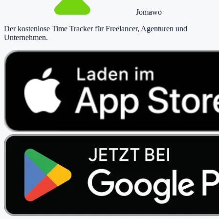
Jomawo
Der kostenlose Time Tracker für Freelancer, Agenturen und
Unternehmen
.