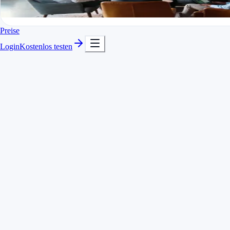
In Minuten startklar
Kostenlos testen
Preise
Login
Kostenlos testen
Zeiten pro Mandant, Mandat und Tätigkeit getrennt
Timer mit Schnellsuche für schnelle Wechsel
Telefonate und kurze Prüfungen sofort festhalten
Nachträgliches Erfassen und Korrigieren möglich