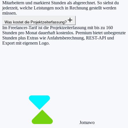
Mitarbeitern und markierst Stunden als abgerechnet. So siehst du
jederzeit, welche Leistungen noch in Rechnung gestellt werden
müssen.
Was kostet die Projektzeiterfassung?
Im Freelancer-Tarif ist die Projektzeiterfassung mit bis zu 160
Stunden pro Monat dauerhaft kostenlos. Premium bietet unbegrenzte
Stunden plus Extras wie Anfahrtsberechnung, REST-API und
Export mit eigenem Logo.
Damit du mehr Zeit hast für das, was
wirklich zählt.
Starte jetzt kostenlos und erfasse bis zu 160 Stunden pro Monat –
ohne einen Cent zu zahlen.
Jetzt tracken!
Preise ansehen
Jomawo