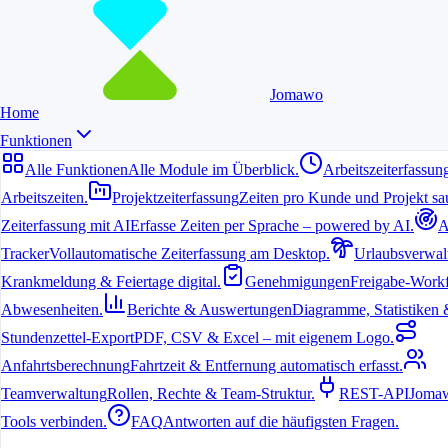
Jomawo
Home
Funktionen
Alle Funktionen
Alle Module im Überblick.
Arbeitszeiterfassun
Arbeitszeiten.
Projektzeiterfassung
Zeiten pro Kunde und Projekt sau
Zeiterfassung mit AI
Erfasse Zeiten per Sprache – powered by AI.
A
Tracker
Vollautomatische Zeiterfassung am Desktop.
Urlaubsverwal
Krankmeldung & Feiertage digital.
Genehmigungen
Freigabe-Workf
Abwesenheiten.
Berichte & Auswertungen
Diagramme, Statistiken & 
Stundenzettel-Export
PDF, CSV & Excel – mit eigenem Logo.
Anfahrtsberechnung
Fahrtzeit & Entfernung automatisch erfasst.
Teamverwaltung
Rollen, Rechte & Team-Struktur.
REST-API
Jomaw
Tools verbinden.
FAQ
Antworten auf die häufigsten Fragen.