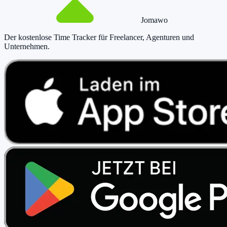
Jomawo
Der kostenlose Time Tracker für Freelancer, Agenturen und
Unternehmen
.