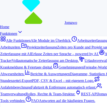
Jomawo
Home
Funktionen
Alle Funktionen
Alle Module im Überblick.
Arbeitszeiterfassun
Arbeitszeiten.
Projektzeiterfassung
Zeiten pro Kunde und Projekt sau
Zeiterfassung mit AI
Erfasse Zeiten per Sprache – powered by AI.
A
Tracker
Vollautomatische Zeiterfassung am Desktop.
Urlaubsverwal
Krankmeldung & Feiertage digital.
Genehmigungen
Freigabe-Workf
Abwesenheiten.
Berichte & Auswertungen
Diagramme, Statistiken & 
Stundenzettel-Export
PDF, CSV & Excel – mit eigenem Logo.
Anfahrtsberechnung
Fahrtzeit & Entfernung automatisch erfasst.
Teamverwaltung
Rollen, Rechte & Team-Struktur.
REST-API
Jomaw
Tools verbinden.
FAQ
Antworten auf die häufigsten Fragen.