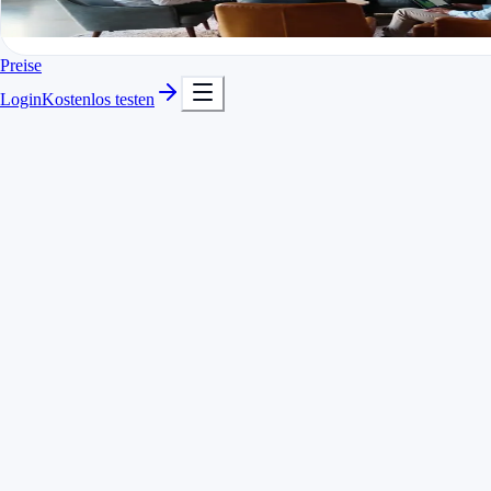
In Minuten startklar
Kostenlos testen
Export mit eigenem Logo
Preise
Login
Kostenlos testen
Schneller Projektwechsel
REST-API
Remote-fähig