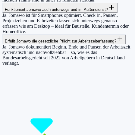
Funktioniert Jomawo auch unterwegs und im Außendienst?
Ja. Jomawo ist für Smartphones optimiert. Check-in, Pausen,
Projektzeiten und Fahrtzeiten lassen sich unterwegs genauso
erfassen wie am Desktop – ideal für Baustelle, Kundentermin oder
Homeoffice.
Erfüllt Jomawo die gesetzliche Pflicht zur Arbeitszeiterfassung?
Ja. Jomawo dokumentiert Beginn, Ende und Pausen der Arbeitszeit
systematisch und nachvollziehbar – so, wie es das
Bundesarbeitsgericht seit 2022 von Arbeitgebern in Deutschland
verlangt.
Damit du mehr Zeit hast für das, was
wirklich zählt.
Starte jetzt kostenlos und erfasse bis zu 160 Stunden pro Monat –
ohne einen Cent zu zahlen.
Jetzt tracken!
Preise ansehen