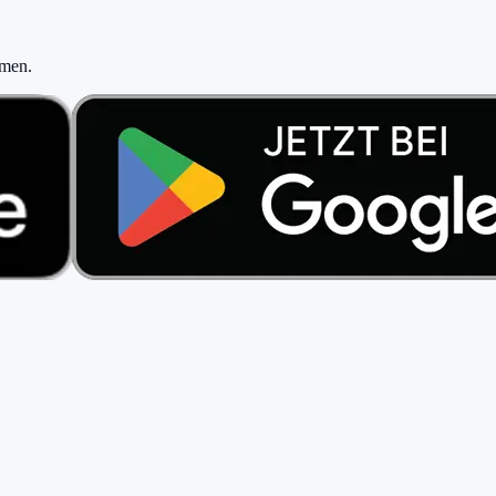
hmen
.