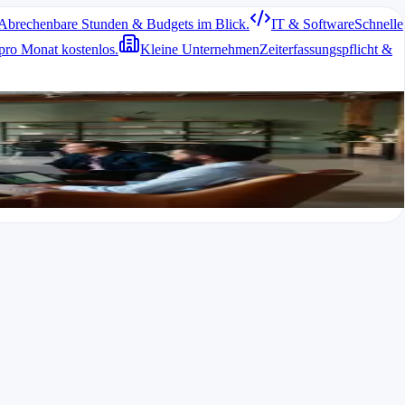
Abrechenbare Stunden & Budgets im Blick.
IT & Software
Schnelle
pro Monat kostenlos.
Kleine Unternehmen
Zeiterfassungspflicht &