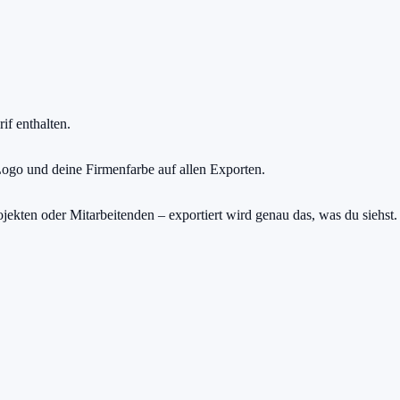
f enthalten.
Logo und deine Firmenfarbe auf allen Exporten.
jekten oder Mitarbeitenden – exportiert wird genau das, was du siehst.
h zählt.
e einen Cent zu zahlen.