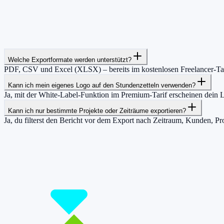
Welche Exportformate werden unterstützt?
PDF, CSV und Excel (XLSX) – bereits im kostenlosen Freelancer-Tari
Kann ich mein eigenes Logo auf den Stundenzetteln verwenden?
Ja, mit der White-Label-Funktion im Premium-Tarif erscheinen dein 
Kann ich nur bestimmte Projekte oder Zeiträume exportieren?
Ja, du filterst den Bericht vor dem Export nach Zeitraum, Kunden, Pro
Damit du mehr Zeit hast für das, was wirklic
Starte jetzt kostenlos und erfasse bis zu 160 Stunden pro Monat – ohn
Jetzt tracken!
Preise ansehen