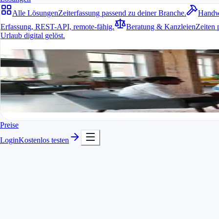
Alle Lösungen
Zeiterfassung passend zu deiner Branche.
Handw
Erfassung, REST-API, remote-fähig.
Beratung & Kanzleien
Zeiten 
Urlaub digital gelöst.
Alle Lösungen
Zeiterfassung passend zu deiner Branche.
Für jede Branche passend
In Minuten startklar
Kostenlos testen
Preise
Login
Kostenlos testen