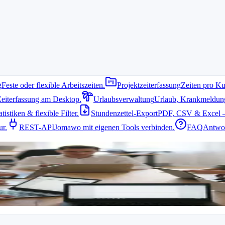
g
Feste oder flexible Arbeitszeiten.
Projektzeiterfassung
Zeiten pro Ku
Zeiterfassung am Desktop.
Urlaubsverwaltung
Urlaub, Krankmeldung 
istiken & flexible Filter.
Stundenzettel-Export
PDF, CSV & Excel –
ur.
REST-API
Jomawo mit eigenen Tools verbinden.
FAQ
Antwor