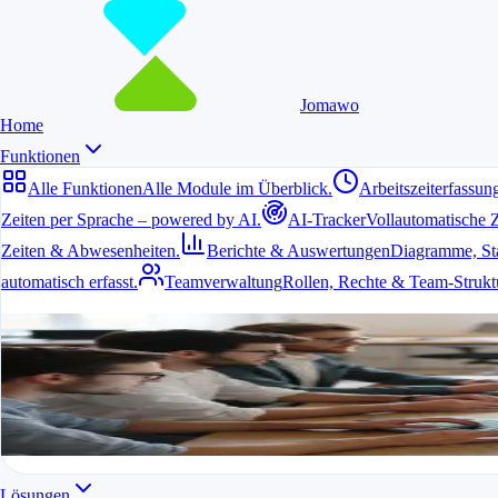
Jomawo
Home
Funktionen
Alle Funktionen
Alle Module im Überblick.
Arbeitszeiterfassun
Zeiten per Sprache – powered by AI.
AI-Tracker
Vollautomatische 
Zeiten & Abwesenheiten.
Berichte & Auswertungen
Diagramme, Stat
automatisch erfasst.
Teamverwaltung
Rollen, Rechte & Team-Strukt
Alle Funktionen
Alle Module im Überblick.
Alle Funktionen in einer App
Für Freelancer, Teams & Unternehmen
Kostenlos starten
Lösungen