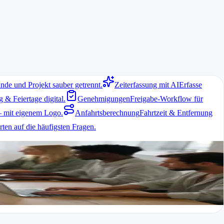
nde und Projekt sauber getrennt.
Zeiterfassung mit AI
Erfasse
& Feiertage digital.
Genehmigungen
Freigabe-Workflow für
 mit eigenem Logo.
Anfahrtsberechnung
Fahrtzeit & Entfernung
ten auf die häufigsten Fragen.