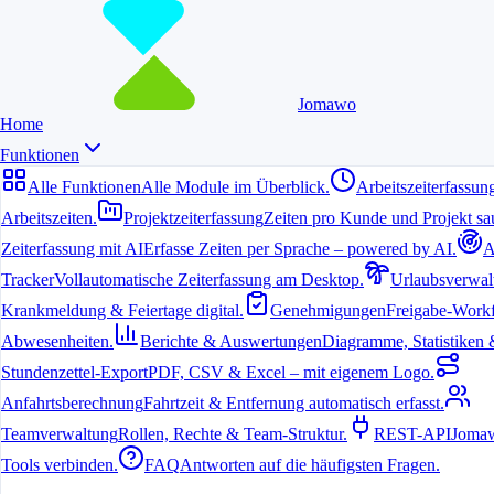
Jomawo
Home
Funktionen
Alle Funktionen
Alle Module im Überblick.
Arbeitszeiterfassun
Arbeitszeiten.
Projektzeiterfassung
Zeiten pro Kunde und Projekt sau
Zeiterfassung mit AI
Erfasse Zeiten per Sprache – powered by AI.
A
3. Juli 2026
Tracker
Vollautomatische Zeiterfassung am Desktop.
Urlaubsverwal
Freelancer und kleine Teams arbeiten oft gleichzeitig für mehrere
Krankmeldung & Feiertage digital.
Genehmigungen
Freigabe-Workf
Kunden. Eine klare und schnelle Erfassung der Arbeitszeiten ist
dabei entscheidend, um Überblick zu behalten und korrekt
Abwesenheiten.
Berichte & Auswertungen
Diagramme, Statistiken & 
abzurechnen.
Stundenzettel-Export
PDF, CSV & Excel – mit eigenem Logo.
Warum strukturierte Zeiterfassung bei
Anfahrtsberechnung
Fahrtzeit & Entfernung automatisch erfasst.
mehreren Kunden wichtig ist
Teamverwaltung
Rollen, Rechte & Team-Struktur.
REST-API
Jomaw
Tools verbinden.
FAQ
Antworten auf die häufigsten Fragen.
Ohne klare Trennung der Projekte entstehen schnell Fehler bei der