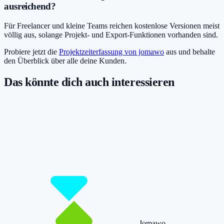
ausreichend?
Für Freelancer und kleine Teams reichen kostenlose Versionen meist
völlig aus, solange Projekt- und Export-Funktionen vorhanden sind.
Probiere jetzt die
Projektzeiterfassung von jomawo
aus und behalte
den Überblick über alle deine Kunden.
Das könnte dich auch interessieren
Damit du mehr Zeit hast für das, was
wirklich zählt.
Starte jetzt kostenlos und erfasse bis zu 160 Stunden pro Monat –
ohne einen Cent zu zahlen.
Jetzt tracken!
Preise ansehen
Jomawo