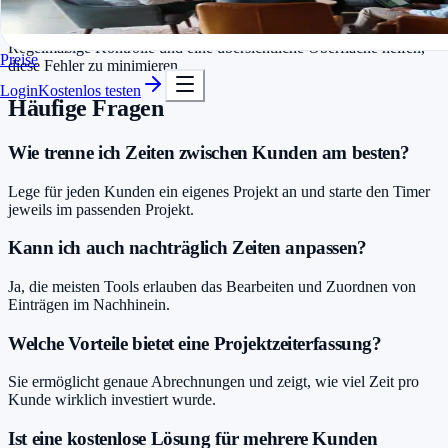
In Minuten startklar
Kostenlos testen
Viele vergessen, Pausen oder Wechselzeiten korrekt zuzuordnen.
Regelmäßige Kontrolle und eine übersichtliche Oberfläche helfen,
Preise
diese Fehler zu minimieren.
Login
Kostenlos testen
Häufige Fragen
Wie trenne ich Zeiten zwischen Kunden am besten?
Lege für jeden Kunden ein eigenes Projekt an und starte den Timer
jeweils im passenden Projekt.
Kann ich auch nachträglich Zeiten anpassen?
Ja, die meisten Tools erlauben das Bearbeiten und Zuordnen von
Einträgen im Nachhinein.
Welche Vorteile bietet eine Projektzeiterfassung?
Sie ermöglicht genaue Abrechnungen und zeigt, wie viel Zeit pro
Kunde wirklich investiert wurde.
Ist eine kostenlose Lösung für mehrere Kunden