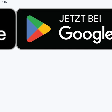
hmen
.