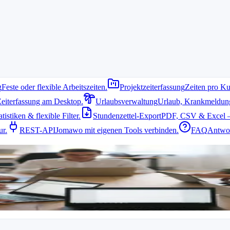
g
Feste oder flexible Arbeitszeiten.
Projektzeiterfassung
Zeiten pro Ku
Zeiterfassung am Desktop.
Urlaubsverwaltung
Urlaub, Krankmeldung 
istiken & flexible Filter.
Stundenzettel-Export
PDF, CSV & Excel –
uchen
ur.
REST-API
Jomawo mit eigenen Tools verbinden.
FAQ
Antwor
tig. Eine zuverlässige Zeiterfassung hilft dabei, Stunden genau zu dok
r
Hürden. Sie ermöglichen eine schnelle Erfassung von Arbeitszeiten, Pr