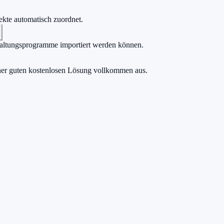
jekte automatisch zuordnet.
hhaltungsprogramme importiert werden können.
iner guten kostenlosen Lösung vollkommen aus.
h zählt.
e einen Cent zu zahlen.