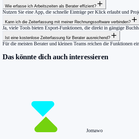
Wie erfasse ich Arbeitszeiten als Berater effizient?
Nutzen Sie eine App, die schnelle Einträge per Klick erlaubt und Pro
Kann ich die Zeiterfassung mit meiner Rechnungssoftware verbinden?
Ja, viele Tools bieten Export-Funktionen, die direkt in gängige Buc
Ist eine kostenlose Zeiterfassung für Berater ausreichend?
Für die meisten Berater und kleinen Teams reichen die Funktionen e
Das könnte dich auch interessieren
Damit du mehr Zeit hast für das, was wirklic
Starte jetzt kostenlos und erfasse bis zu 160 Stunden pro Monat – ohn
Jetzt tracken!
Preise ansehen
Jomawo