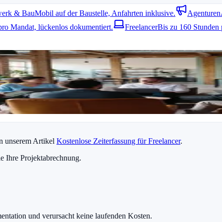
erk & Bau
Mobil auf der Baustelle, Anfahrten inklusive.
Agenturen
pro Mandat, lückenlos dokumentiert.
Freelancer
Bis zu 160 Stunden 
ammen verbinden. Das spart zusätzliche Arbeit und reduziert Fehler.
ichtig
. Dort finden Sie weitere hilfreiche Hinweise.
in unserem Artikel
Kostenlose Zeiterfassung für Freelancer
.
e Ihre Projektabrechnung.
mentation und verursacht keine laufenden Kosten.