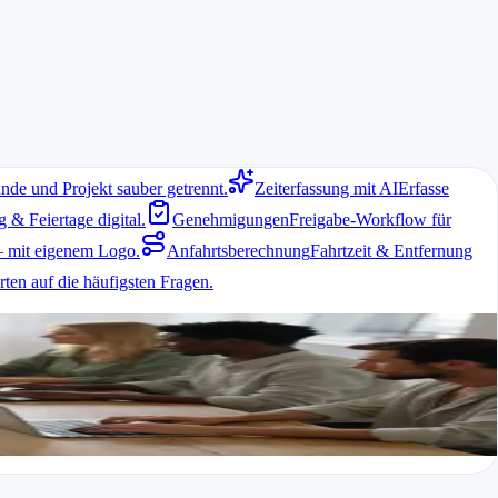
nde und Projekt sauber getrennt.
Zeiterfassung mit AI
Erfasse
& Feiertage digital.
Genehmigungen
Freigabe-Workflow für
 mit eigenem Logo.
Anfahrtsberechnung
Fahrtzeit & Entfernung
ten auf die häufigsten Fragen.
umentieren und Rechnungen korrekt zu erstellen.
ojektzuordnung und einfache Exporte für die Abrechnung.