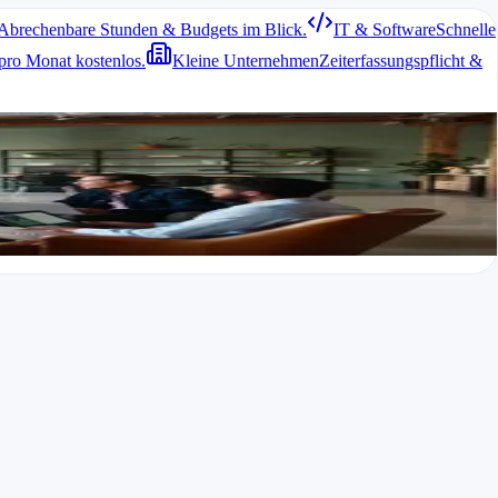
Abrechenbare Stunden & Budgets im Blick.
IT & Software
Schnelle
pro Monat kostenlos.
Kleine Unternehmen
Zeiterfassungspflicht &