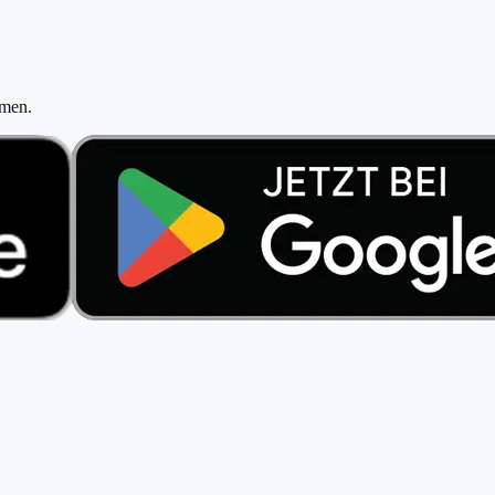
hmen
.