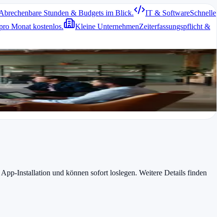
Abrechenbare Stunden & Budgets im Blick.
IT & Software
Schnelle
pro Monat kostenlos.
Kleine Unternehmen
Zeiterfassungspflicht &
wischen Smartphone und Desktop.
kturen, damit alle Zeiten korrekt zugeordnet werden. Ein weiterer
 App-Installation und können sofort loslegen. Weitere Details finden