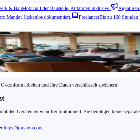
erk & Bau
Mobil auf der Baustelle, Anfahrten inklusive.
Agenturen
pro Mandat, lückenlos dokumentiert.
Freelancer
Bis zu 160 Stunden 
it mobilen Geräten nutzen. Daten synchronisieren sich automatisch z
gs
ht zu vergessen. Kombinieren Sie die App mit bestehenden Projektstru
-konform arbeiten und Ihre Daten verschlüsselt speichern.
zt
mobilen Geräten einwandfrei funktioniert. Sie benötigen keine separate
er
https://jomawo.com
.