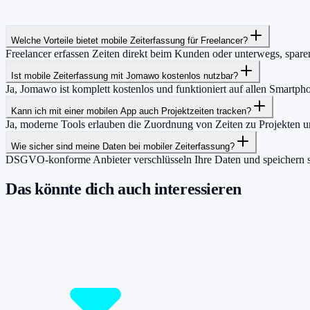
Welche Vorteile bietet mobile Zeiterfassung für Freelancer?
Freelancer erfassen Zeiten direkt beim Kunden oder unterwegs, spa
Ist mobile Zeiterfassung mit Jomawo kostenlos nutzbar?
Ja, Jomawo ist komplett kostenlos und funktioniert auf allen Smartpho
Kann ich mit einer mobilen App auch Projektzeiten tracken?
Ja, moderne Tools erlauben die Zuordnung von Zeiten zu Projekten u
Wie sicher sind meine Daten bei mobiler Zeiterfassung?
DSGVO-konforme Anbieter verschlüsseln Ihre Daten und speichern si
Das könnte dich auch interessieren
Damit du mehr Zeit hast für das, was wirklic
Starte jetzt kostenlos und erfasse bis zu 160 Stunden pro Monat – ohn
Jetzt tracken!
Preise ansehen