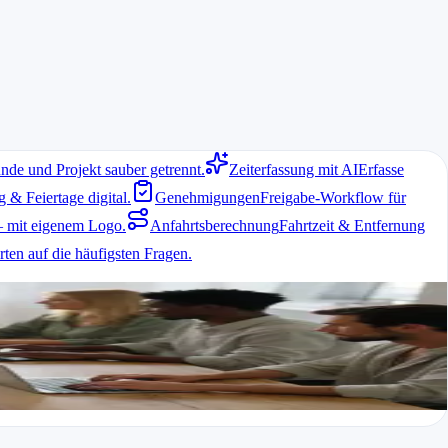
nde und Projekt sauber getrennt.
Zeiterfassung mit AI
Erfasse
& Feiertage digital.
Genehmigungen
Freigabe-Workflow für
 mit eigenem Logo.
Anfahrtsberechnung
Fahrtzeit & Entfernung
ten auf die häufigsten Fragen.
erfügbar sein. Mit einer mobilen App erfassen Sie Arbeitszeiten
iner Baustelle sind. Zusätzlich bieten viele Apps GPS-Tracking oder