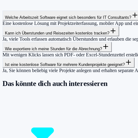
Welche Arbeitszeit Software eignet sich besonders für IT Consultants?
Eine kostenlose Lösung mit Projektzeiterfassung, mobiler App und ein
Kann ich Überstunden und Reisezeiten kostenlos tracken?
Ja, viele Tools erfassen automatisch Überstunden und erlauben die s
Wie exportiere ich meine Stunden für die Abrechnung?
Mit wenigen Klicks lassen sich PDF- oder Excel-Stundenzettel erste
Ist eine kostenlose Software für mehrere Kundenprojekte geeignet?
Ja, Sie können beliebig viele Projekte anlegen und erhalten separat
Das könnte dich auch interessieren
Damit du mehr Zeit hast für das, was wirklic
Starte jetzt kostenlos und erfasse bis zu 160 Stunden pro Monat – ohn
Jetzt tracken!
Preise ansehen