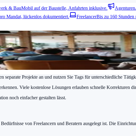
erk & Bau
Mobil auf der Baustelle, Anfahrten inklusive.
Agenturen
pro Mandat, lückenlos dokumentiert.
Freelancer
Bis zu 160 Stunden 
szeit Software
hrere Kundenprojekte gleichzeitig. Automatische Berichte reduzieren 
 können sich auf ihre eigentliche Arbeit konzentrieren, statt manuell T
den separate Projekte an und nutzen Sie Tags für unterschiedliche Tätig
u erkennen. Viele kostenlose Lösungen erlauben schnelle Korrekturen dir
ion noch einfacher gestalten lässt.
ie Bedürfnisse von Freelancern und Beratern ausgelegt ist. Die Einricht