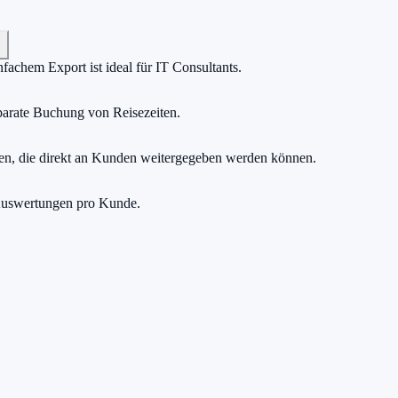
fachem Export ist ideal für IT Consultants.
eparate Buchung von Reisezeiten.
llen, die direkt an Kunden weitergegeben werden können.
e Auswertungen pro Kunde.
h zählt.
e einen Cent zu zahlen.