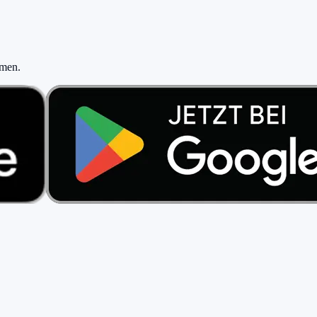
hmen
.