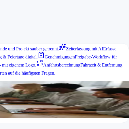
nde und Projekt sauber getrennt.
Zeiterfassung mit AI
Erfasse
& Feiertage digital.
Genehmigungen
Freigabe-Workflow für
 mit eigenem Logo.
Anfahrtsberechnung
Fahrtzeit & Entfernung
t Zeit und schafft Transparenz gegenüber Kunden.
ten auf die häufigsten Fragen.
möglicht den Einstieg ohne finanzielle Hürden und lässt sich später