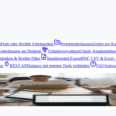
g
Feste oder flexible Arbeitszeiten.
Projektzeiterfassung
Zeiten pro Ku
Zeiterfassung am Desktop.
Urlaubsverwaltung
Urlaub, Krankmeldung 
istiken & flexible Filter.
Stundenzettel-Export
PDF, CSV & Excel –
eiten präzise zu dokumentieren. Eine passende
Arbeitszeiterfassung
spar
ur.
REST-API
Jomawo mit eigenen Tools verbinden.
FAQ
Antwor
ng brauchen
ehen leicht abrechenbare Stunden verloren. Eine kostenlose Software er