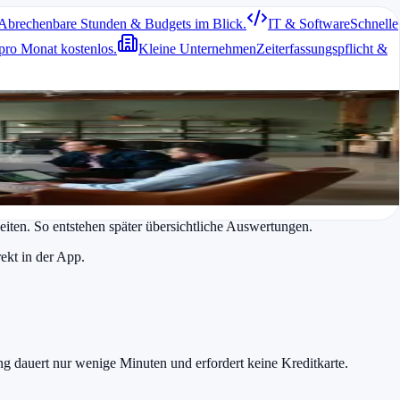
Abrechenbare Stunden & Budgets im Blick.
IT & Software
Schnelle
pro Monat kostenlos.
Kleine Unternehmen
Zeiterfassungspflicht &
den administrativen Aufwand erheblich. Viele Tools bieten zudem
abellen zu pflegen.
keiten. So entstehen später übersichtliche Auswertungen.
ekt in der App.
ung dauert nur wenige Minuten und erfordert keine Kreditkarte.