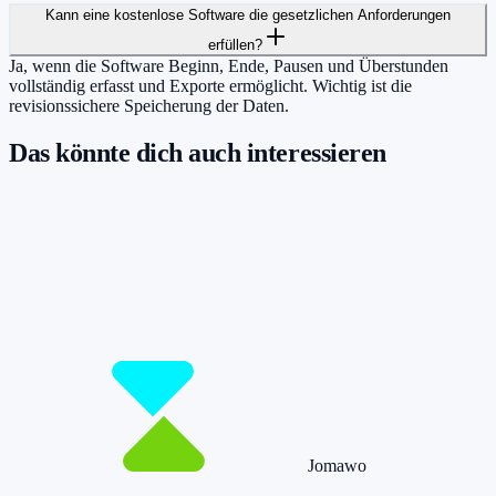
Kann eine kostenlose Software die gesetzlichen Anforderungen
erfüllen?
Ja, wenn die Software Beginn, Ende, Pausen und Überstunden
vollständig erfasst und Exporte ermöglicht. Wichtig ist die
revisionssichere Speicherung der Daten.
Das könnte dich auch interessieren
Damit du mehr Zeit hast für das, was
wirklich zählt.
Starte jetzt kostenlos und erfasse bis zu 160 Stunden pro Monat –
ohne einen Cent zu zahlen.
Jetzt tracken!
Preise ansehen
Jomawo