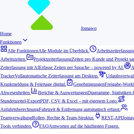
Jomawo
Home
Funktionen
Alle Funktionen
Alle Module im Überblick.
Arbeitszeiterfassun
Arbeitszeiten.
Projektzeiterfassung
Zeiten pro Kunde und Projekt sau
Zeiterfassung mit AI
Erfasse Zeiten per Sprache – powered by AI.
A
6. Juli 2026
Tracker
Vollautomatische Zeiterfassung am Desktop.
Urlaubsverwal
Krankmeldung & Feiertage digital.
Genehmigungen
Freigabe-Workf
Was bedeutet die
Abwesenheiten.
Berichte & Auswertungen
Diagramme, Statistiken & 
Arbeitszeiterfassungspflicht in
Stundenzettel-Export
PDF, CSV & Excel – mit eigenem Logo.
Deutschland?
Anfahrtsberechnung
Fahrtzeit & Entfernung automatisch erfasst.
Seit dem EuGH-Urteil von 2019 und der Umsetzung durch das
Teamverwaltung
Rollen, Rechte & Team-Struktur.
REST-API
Jomaw
Bundesarbeitsgericht müssen Arbeitgeber die Arbeitszeiten ihrer
Tools verbinden.
FAQ
Antworten auf die häufigsten Fragen.
Beschäftigten systematisch erfassen. Freelancer und Agenturen, die
mit Mitarbeitern oder Subunternehmern arbeiten, sollten die