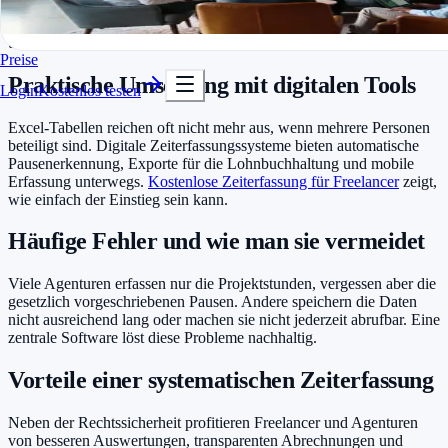
In Minuten startklar
Die Aufzeichnungen sind mindestens zwei Jahre aufzubewahren
Kostenlos testen
und auf Verlangen der Behörden vorzulegen.
Preise
Praktische Umsetzung mit digitalen Tools
Login
Kostenlos testen
Excel-Tabellen reichen oft nicht mehr aus, wenn mehrere Personen
beteiligt sind. Digitale Zeiterfassungssysteme bieten automatische
Pausenerkennung, Exporte für die Lohnbuchhaltung und mobile
Erfassung unterwegs.
Kostenlose Zeiterfassung für Freelancer
zeigt,
wie einfach der Einstieg sein kann.
Häufige Fehler und wie man sie vermeidet
Viele Agenturen erfassen nur die Projektstunden, vergessen aber die
gesetzlich vorgeschriebenen Pausen. Andere speichern die Daten
nicht ausreichend lang oder machen sie nicht jederzeit abrufbar. Eine
zentrale Software löst diese Probleme nachhaltig.
Vorteile einer systematischen Zeiterfassung
Neben der Rechtssicherheit profitieren Freelancer und Agenturen
von besseren Auswertungen, transparenten Abrechnungen und