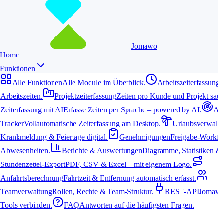
Jomawo
Home
Funktionen
Alle Funktionen
Alle Module im Überblick.
Arbeitszeiterfassun
Arbeitszeiten.
Projektzeiterfassung
Zeiten pro Kunde und Projekt sau
Zeiterfassung mit AI
Erfasse Zeiten per Sprache – powered by AI.
A
6. Juli 2026
Tracker
Vollautomatische Zeiterfassung am Desktop.
Urlaubsverwal
Krankmeldung & Feiertage digital.
Genehmigungen
Freigabe-Workf
Warum Zeiterfassung in München
Abwesenheiten.
Berichte & Auswertungen
Diagramme, Statistiken & 
besonders wichtig ist
Stundenzettel-Export
PDF, CSV & Excel – mit eigenem Logo.
München ist ein Hotspot für Freelancer, Agenturen und kleine
Anfahrtsberechnung
Fahrtzeit & Entfernung automatisch erfasst.
Teams. Die hohe Lebensqualität und die vielen Coworking-Spaces
Teamverwaltung
Rollen, Rechte & Team-Struktur.
REST-API
Jomaw
machen die Stadt attraktiv, doch der Alltag bringt oft viele Termine
und wechselnde Projekte mit sich. Eine zuverlässige Zeiterfassung
Tools verbinden.
FAQ
Antworten auf die häufigsten Fragen.
hilft dabei, den Überblick zu behalten und Abrechnungen präzise zu