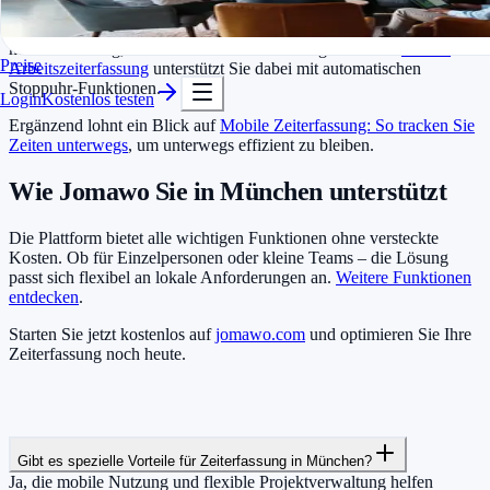
In Minuten startklar
Beginnen Sie mit einfachen Projekten und integrieren Sie die
Kostenlos testen
Software schrittweise in Ihren Workflow. Achten Sie auf eine gute
mobile Nutzung, da viele Münchner unterwegs arbeiten.
Unsere
Preise
Arbeitszeiterfassung
unterstützt Sie dabei mit automatischen
Stoppuhr-Funktionen.
Login
Kostenlos testen
Ergänzend lohnt ein Blick auf
Mobile Zeiterfassung: So tracken Sie
Zeiten unterwegs
, um unterwegs effizient zu bleiben.
Wie Jomawo Sie in München unterstützt
Die Plattform bietet alle wichtigen Funktionen ohne versteckte
Kosten. Ob für Einzelpersonen oder kleine Teams – die Lösung
passt sich flexibel an lokale Anforderungen an.
Weitere Funktionen
entdecken
.
Starten Sie jetzt kostenlos auf
jomawo.com
und optimieren Sie Ihre
Zeiterfassung noch heute.
Gibt es spezielle Vorteile für Zeiterfassung in München?
Ja, die mobile Nutzung und flexible Projektverwaltung helfen