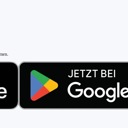
e einen Cent zu zahlen.
hmen
.