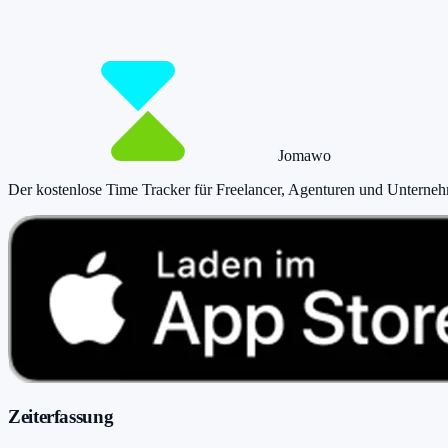
Starte jetzt kostenlos und erfasse bis zu 160 Stunden pro Monat – ohn
Jetzt tracken!
Preise ansehen
Jomawo
Der kostenlose Time Tracker für Freelancer, Agenturen und Unterne
Zeiterfassung