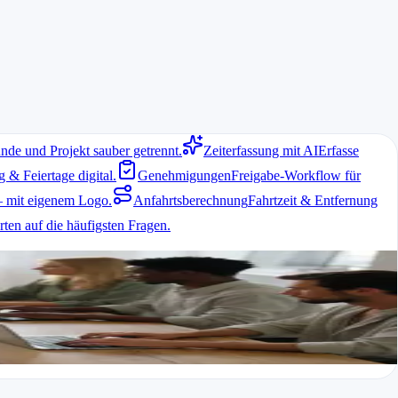
nde und Projekt sauber getrennt.
Zeiterfassung mit AI
Erfasse
& Feiertage digital.
Genehmigungen
Freigabe-Workflow für
 mit eigenem Logo.
Anfahrtsberechnung
Fahrtzeit & Entfernung
ten auf die häufigsten Fragen.
, Reisezeiten fallen an und Materialverbrauch muss dokumentiert
 Pausenregelungen und die Möglichkeit, Fahrtzeiten separat zu