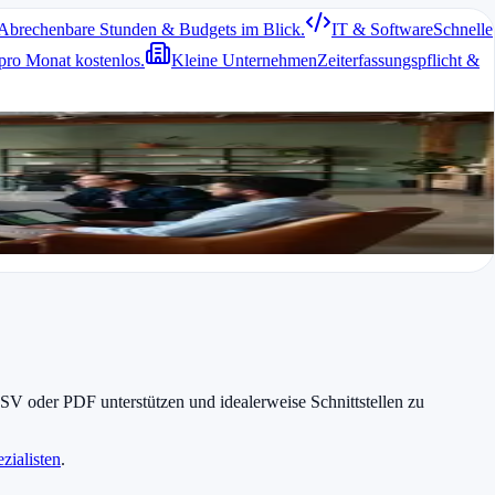
Abrechenbare Stunden & Budgets im Blick.
IT & Software
Schnelle
zung zeigt später, wo welche Arbeiten stattgefunden haben.
pro Monat kostenlos.
Kleine Unternehmen
Zeiterfassungspflicht &
er Tickets zuzuordnen und so die Abrechnung zu vereinfachen.
SV oder PDF unterstützen und idealerweise Schnittstellen zu
zialisten
.