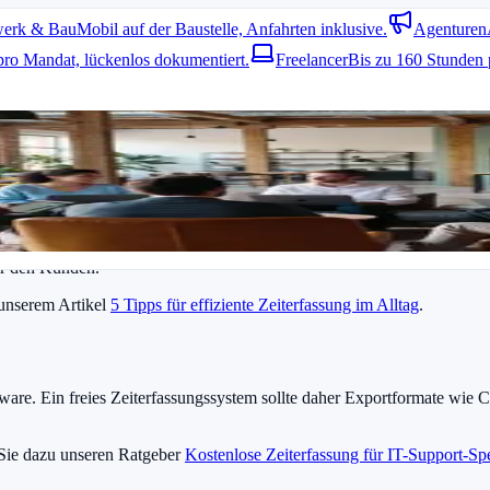
erk & Bau
Mobil auf der Baustelle, Anfahrten inklusive.
Agenturen
und Ende eines Einsatzes direkt vor Ort dokumentieren. GPS-Unterstüt
pro Mandat, lückenlos dokumentiert.
Freelancer
Bis zu 160 Stunden 
Zeiterfassungssystem ermöglicht es, Zeiten verschiedenen Projekten od
.
nstallationen oder Wartungen.
er den Kunden.
 unserem Artikel
5 Tipps für effiziente Zeiterfassung im Alltag
.
are. Ein freies Zeiterfassungssystem sollte daher Exportformate wie C
Sie dazu unseren Ratgeber
Kostenlose Zeiterfassung für IT-Support-Spe