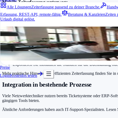
Mobile Zeiterfassung unterwegs
Alle Lösungen
Zeiterfassung passend zu deiner Branche.
Handw
Ob im Serverraum oder beim Kunden: Mit einer App lassen sich Start 
Erfassung, REST-API, remote-fähig.
Beratung & Kanzleien
Zeiten 
Urlaub digital gelöst.
Projekt- und Kundenverwaltung
Alle Lösungen
Netzwerktechniker betreuen meist mehrere Kunden gleichzeitig. Ein 
Zeiterfassung passend zu deiner Branche.
Tipps zur praktischen Nutzung
Für jede Branche passend
In Minuten startklar
Erfassen Sie Fahrtzeiten immer separat von reinen Arbeitszeiten
Kostenlos testen
Nutzen Sie Vorlagen für wiederkehrende Einsätze wie Router-I
Exportieren Sie monatlich die Stunden für die Buchhaltung od
Preise
Mehr praktische Hinweise zur effizienten Zeiterfassung finden Sie in
Login
Kostenlos testen
Integration in bestehende Prozesse
Viele Netzwerktechniker nutzen bereits Ticketsysteme oder ERP-Softw
gängigen Tools bieten.
Ähnliche Anforderungen haben auch IT-Support-Spezialisten. Lesen 